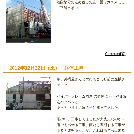
階段部分の嵌め殺しの窓、曇りガラスにし
て正解っぽい。
Comment(0)
2012年12月22日（土） 躯体工事
朝、外構屋さんとの打ち合わせ前に進捗チ
ェック。
ハイパーフレーム構造
の躯体に
へーベル板
をペタペタと…
あっというまに家の形に成ってました。
雨の中、工事してましたが大丈夫なのか？
雨でも出来る工事、雨だと延期する工事が
あると説明あったが、これは雨でも出来る