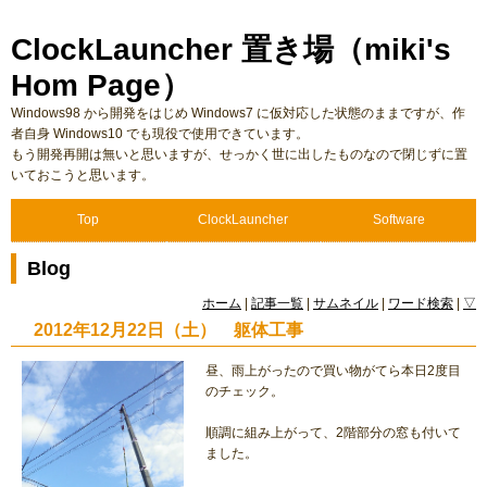
ClockLauncher 置き場（miki's
Hom Page）
Windows98 から開発をはじめ Windows7 に仮対応した状態のままですが、作
者自身 Windows10 でも現役で使用できています。
もう開発再開は無いと思いますが、せっかく世に出したものなので閉じずに置
いておこうと思います。
Top
ClockLauncher
Software
Blog
ホーム
|
記事一覧
|
サムネイル
|
ワード検索
|
▽
2012年12月22日（土） 躯体工事
昼、雨上がったので買い物がてら本日2度目
のチェック。
順調に組み上がって、2階部分の窓も付いて
ました。