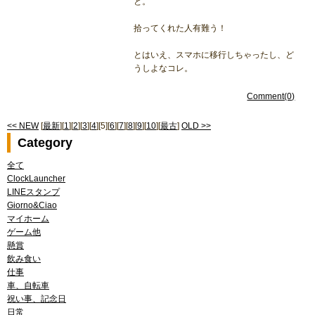
と。
拾ってくれた人有難う！
とはいえ、スマホに移行しちゃったし、ど
うしよなコレ。
Comment(0)
<< NEW
[
最新
][
1
][
2
][
3
][
4
][5][
6
][
7
][
8
][
9
][
10
][
最古
]
OLD >>
Category
全て
ClockLauncher
LINEスタンプ
Giorno&Ciao
マイホーム
ゲーム他
懸賞
飲み食い
仕事
車、自転車
祝い事、記念日
日常