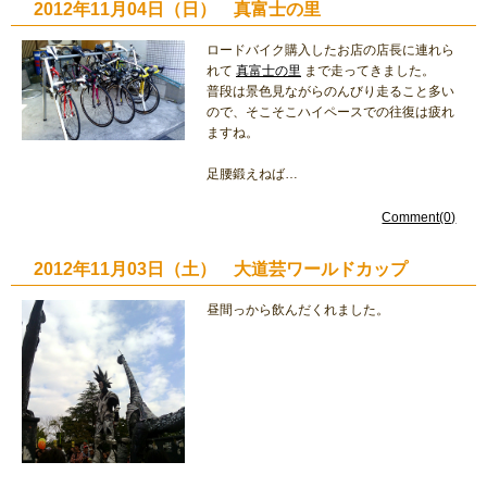
2012年11月04日（日） 真富士の里
ロードバイク購入したお店の店長に連れら
れて
真富士の里
まで走ってきました。
普段は景色見ながらのんびり走ること多い
ので、そこそこハイペースでの往復は疲れ
ますね。
足腰鍛えねば…
Comment(0)
2012年11月03日（土） 大道芸ワールドカップ
昼間っから飲んだくれました。