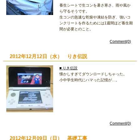
養生シートで生コンを暑さ寒さ、雨や風か
ら守るそうです。
生コンの急速な乾燥や凍結を防ぎ、強いコ
ンクリートを作るためには1週間ほど養生期
間が必要とのこと。
Comment(0)
2012年12月12日（水） りき伝説
■ りき伝説
懐かしすぎてダウンロードしちゃった。
小中学生時代にハマった記憶が…。
Comment(0)
2012年12月09日（日） 基礎工事