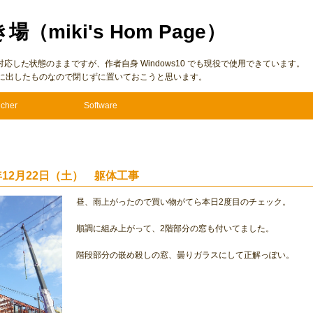
き場（miki's Hom Page）
7 に仮対応した状態のままですが、作者自身 Windows10 でも現役で使用できています。
に出したものなので閉じずに置いておこうと思います。
cher
Software
2年12月22日（土） 躯体工事
昼、雨上がったので買い物がてら本日2度目のチェック。
順調に組み上がって、2階部分の窓も付いてました。
階段部分の嵌め殺しの窓、曇りガラスにして正解っぽい。