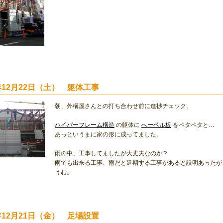
2年12月22日（土） 躯体工事
朝、外構屋さんとの打ち合わせ前に進捗チェック。
ハイパーフレーム構造
の躯体に
へーベル板
をペタペタと…
あっというまに家の形に成ってました。
雨の中、工事してましたが大丈夫なのか？
雨でも出来る工事、雨だと延期する工事があると説明あったが
うむ。
2年12月21日（金） 足場設置