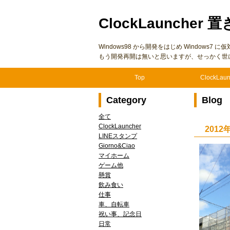
ClockLauncher 置
Windows98 から開発をはじめ Windows
もう開発再開は無いと思いますが、せっかく世
Top
ClockLaun
Category
Blog
全て
ClockLauncher
201
LINEスタンプ
Giorno&Ciao
マイホーム
ゲーム他
懸賞
飲み食い
仕事
車、自転車
祝い事、記念日
日常