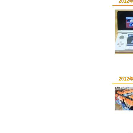
201
201