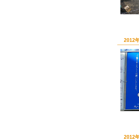
201
201