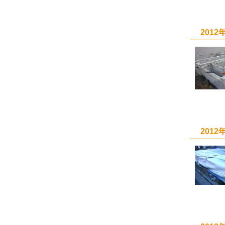
201
201