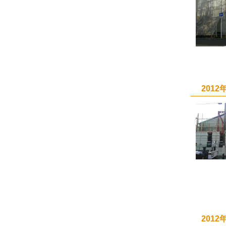
201
201