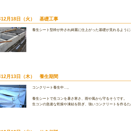
2年12月18日（火） 基礎工事
養生シート型枠が外され綺麗に仕上がった基礎が見れるように
2年12月13日（木） 養生期間
コンクリート養生中…。
養生シートで生コンを暑さ寒さ、雨や風から守るそうです。
生コンの急速な乾燥や凍結を防ぎ、強いコンクリートを作るた