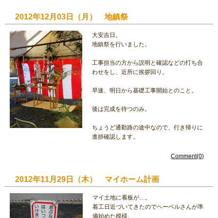
2012年12月03日（月） 地鎮祭
大安吉日。
地鎮祭を行いました。
工事担当の方から説明と確認などの打ち合
わせをし、近所に挨拶回り。
早速、明日から基礎工事開始とのこと。
後は完成を待つのみ。
ちょうど通勤路の途中なので、行き帰りに
進捗確認します。
Comment(0)
2012年11月29日（木） マイホーム計画
マイ土地に看板が…。
着工日近づいてきたのでヘーベルさんが準
備始めた模様。