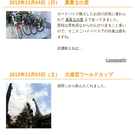
2012年11月04日（日） 真富士の里
ロードバイク購入したお店の店長に連れら
れて
真富士の里
まで走ってきました。
普段は景色見ながらのんびり走ること多い
ので、そこそこハイペースでの往復は疲れ
ますね。
足腰鍛えねば…
Comment(0)
2012年11月03日（土） 大道芸ワールドカップ
昼間っから飲んだくれました。