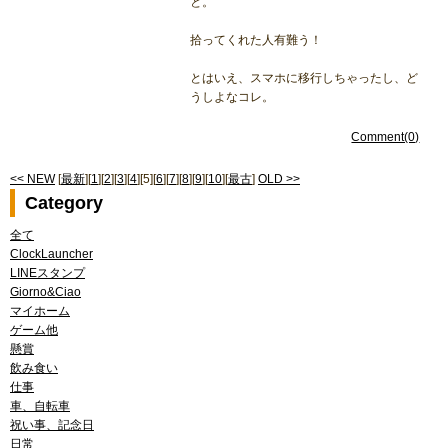
と。
拾ってくれた人有難う！
とはいえ、スマホに移行しちゃったし、ど
うしよなコレ。
Comment(0)
<< NEW
[
最新
][
1
][
2
][
3
][
4
][5][
6
][
7
][
8
][
9
][
10
][
最古
]
OLD >>
Category
全て
ClockLauncher
LINEスタンプ
Giorno&Ciao
マイホーム
ゲーム他
懸賞
飲み食い
仕事
車、自転車
祝い事、記念日
日常