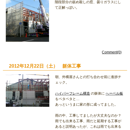
階段部分の嵌め殺しの窓、曇りガラスにし
て正解っぽい。
Comment(0)
2012年12月22日（土） 躯体工事
朝、外構屋さんとの打ち合わせ前に進捗チ
ェック。
ハイパーフレーム構造
の躯体に
へーベル板
をペタペタと…
あっというまに家の形に成ってました。
雨の中、工事してましたが大丈夫なのか？
雨でも出来る工事、雨だと延期する工事が
あると説明あったが、これは雨でも出来る