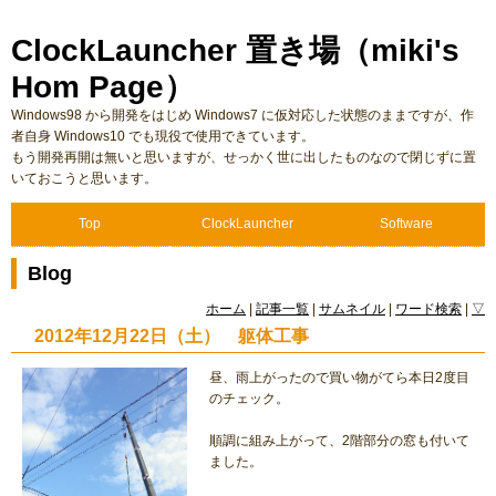
ClockLauncher 置き場（miki's
Hom Page）
Windows98 から開発をはじめ Windows7 に仮対応した状態のままですが、作
者自身 Windows10 でも現役で使用できています。
もう開発再開は無いと思いますが、せっかく世に出したものなので閉じずに置
いておこうと思います。
Top
ClockLauncher
Software
Blog
ホーム
|
記事一覧
|
サムネイル
|
ワード検索
|
▽
2012年12月22日（土） 躯体工事
昼、雨上がったので買い物がてら本日2度目
のチェック。
順調に組み上がって、2階部分の窓も付いて
ました。