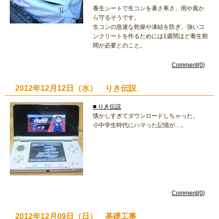
養生シートで生コンを暑さ寒さ、雨や風か
ら守るそうです。
生コンの急速な乾燥や凍結を防ぎ、強いコ
ンクリートを作るためには1週間ほど養生期
間が必要とのこと。
Comment(0)
2012年12月12日（水） りき伝説
■ りき伝説
懐かしすぎてダウンロードしちゃった。
小中学生時代にハマった記憶が…。
Comment(0)
2012年12月09日（日） 基礎工事