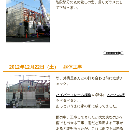
階段部分の嵌め殺しの窓、曇りガラスにし
て正解っぽい。
Comment(0)
2012年12月22日（土） 躯体工事
朝、外構屋さんとの打ち合わせ前に進捗チ
ェック。
ハイパーフレーム構造
の躯体に
へーベル板
をペタペタと…
あっというまに家の形に成ってました。
雨の中、工事してましたが大丈夫なのか？
雨でも出来る工事、雨だと延期する工事が
あると説明あったが、これは雨でも出来る