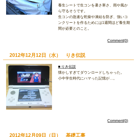
養生シートで生コンを暑さ寒さ、雨や風か
ら守るそうです。
生コンの急速な乾燥や凍結を防ぎ、強いコ
ンクリートを作るためには1週間ほど養生期
間が必要とのこと。
Comment(0)
2012年12月12日（水） りき伝説
■ りき伝説
懐かしすぎてダウンロードしちゃった。
小中学生時代にハマった記憶が…。
Comment(0)
2012年12月09日（日） 基礎工事