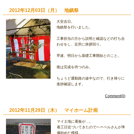
2012年12月03日（月） 地鎮祭
大安吉日。
地鎮祭を行いました。
工事担当の方から説明と確認などの打ち合
わせをし、近所に挨拶回り。
早速、明日から基礎工事開始とのこと。
後は完成を待つのみ。
ちょうど通勤路の途中なので、行き帰りに
進捗確認します。
Comment(0)
2012年11月29日（木） マイホーム計画
マイ土地に看板が…。
着工日近づいてきたのでヘーベルさんが準
備始めた模様。