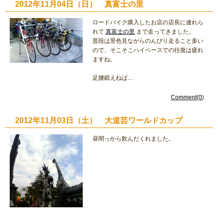
2012年11月04日（日） 真富士の里
ロードバイク購入したお店の店長に連れら
れて
真富士の里
まで走ってきました。
普段は景色見ながらのんびり走ること多い
ので、そこそこハイペースでの往復は疲れ
ますね。
足腰鍛えねば…
Comment(0)
2012年11月03日（土） 大道芸ワールドカップ
昼間っから飲んだくれました。