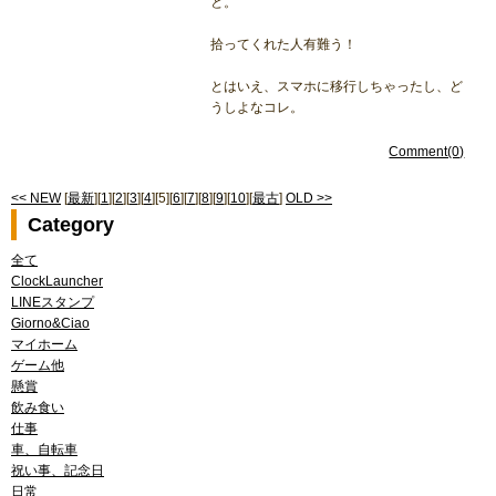
と。
拾ってくれた人有難う！
とはいえ、スマホに移行しちゃったし、ど
うしよなコレ。
Comment(0)
<< NEW
[
最新
][
1
][
2
][
3
][
4
][5][
6
][
7
][
8
][
9
][
10
][
最古
]
OLD >>
Category
全て
ClockLauncher
LINEスタンプ
Giorno&Ciao
マイホーム
ゲーム他
懸賞
飲み食い
仕事
車、自転車
祝い事、記念日
日常