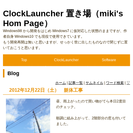
ClockLauncher 置き場（miki's
Hom Page）
Windows98 から開発をはじめ Windows7 に仮対応した状態のままですが、作
者自身 Windows10 でも現役で使用できています。
もう開発再開は無いと思いますが、せっかく世に出したものなので閉じずに置
いておこうと思います。
Top
ClockLauncher
Software
Blog
ホーム
|
記事一覧
|
サムネイル
|
ワード検索
|
▽
2012年12月22日（土） 躯体工事
昼、雨上がったので買い物がてら本日2度目
のチェック。
順調に組み上がって、2階部分の窓も付いて
ました。