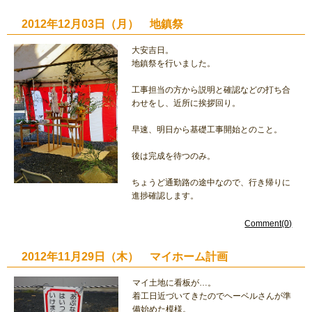
2012年12月03日（月） 地鎮祭
大安吉日。
地鎮祭を行いました。
工事担当の方から説明と確認などの打ち合
わせをし、近所に挨拶回り。
早速、明日から基礎工事開始とのこと。
後は完成を待つのみ。
ちょうど通勤路の途中なので、行き帰りに
進捗確認します。
Comment(0)
2012年11月29日（木） マイホーム計画
マイ土地に看板が…。
着工日近づいてきたのでヘーベルさんが準
備始めた模様。