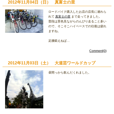
2012年11月04日（日） 真富士の里
ロードバイク購入したお店の店長に連れら
れて
真富士の里
まで走ってきました。
普段は景色見ながらのんびり走ること多い
ので、そこそこハイペースでの往復は疲れ
ますね。
足腰鍛えねば…
Comment(0)
2012年11月03日（土） 大道芸ワールドカップ
昼間っから飲んだくれました。