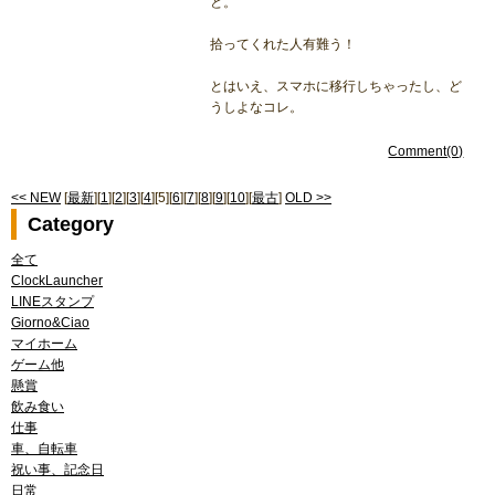
と。
拾ってくれた人有難う！
とはいえ、スマホに移行しちゃったし、ど
うしよなコレ。
Comment(0)
<< NEW
[
最新
][
1
][
2
][
3
][
4
][5][
6
][
7
][
8
][
9
][
10
][
最古
]
OLD >>
Category
全て
ClockLauncher
LINEスタンプ
Giorno&Ciao
マイホーム
ゲーム他
懸賞
飲み食い
仕事
車、自転車
祝い事、記念日
日常