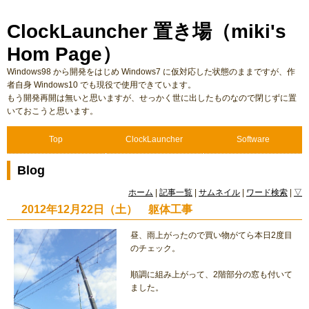
ClockLauncher 置き場（miki's
Hom Page）
Windows98 から開発をはじめ Windows7 に仮対応した状態のままですが、作
者自身 Windows10 でも現役で使用できています。
もう開発再開は無いと思いますが、せっかく世に出したものなので閉じずに置
いておこうと思います。
Top
ClockLauncher
Software
Blog
ホーム
|
記事一覧
|
サムネイル
|
ワード検索
|
▽
2012年12月22日（土） 躯体工事
昼、雨上がったので買い物がてら本日2度目
のチェック。
順調に組み上がって、2階部分の窓も付いて
ました。