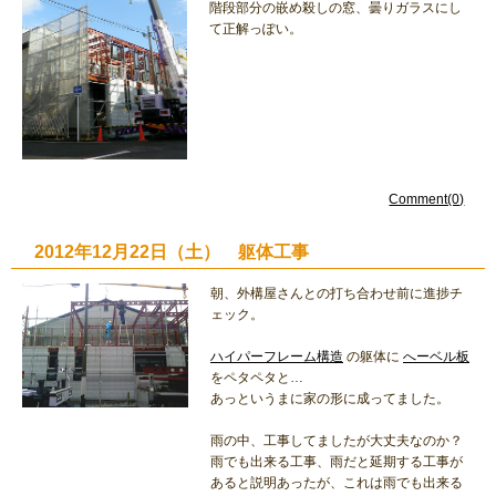
階段部分の嵌め殺しの窓、曇りガラスにし
て正解っぽい。
Comment(0)
2012年12月22日（土） 躯体工事
朝、外構屋さんとの打ち合わせ前に進捗チ
ェック。
ハイパーフレーム構造
の躯体に
へーベル板
をペタペタと…
あっというまに家の形に成ってました。
雨の中、工事してましたが大丈夫なのか？
雨でも出来る工事、雨だと延期する工事が
あると説明あったが、これは雨でも出来る