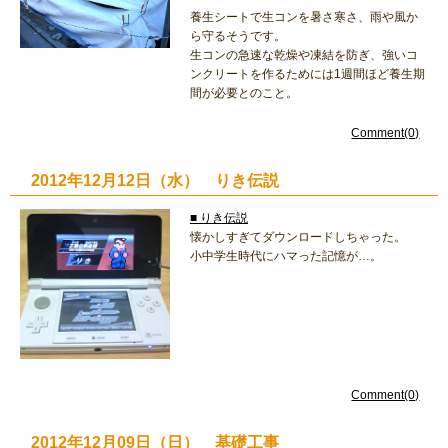
養生シートで生コンを暑さ寒さ、雨や風か
ら守るそうです。
生コンの急速な乾燥や凍結を防ぎ、強いコ
ンクリートを作るためには1週間ほど養生期
間が必要とのこと。
Comment(0)
2012年12月12日（水） りき伝説
■ りき伝説
懐かしすぎてダウンロードしちゃった。
小中学生時代にハマった記憶が…。
Comment(0)
2012年12月09日（日） 基礎工事