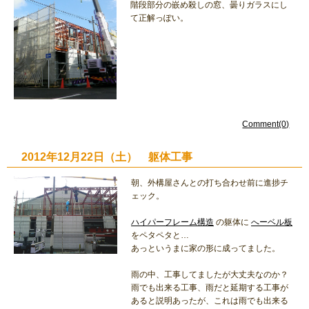
階段部分の嵌め殺しの窓、曇りガラスにし
て正解っぽい。
Comment(0)
2012年12月22日（土） 躯体工事
朝、外構屋さんとの打ち合わせ前に進捗チ
ェック。
ハイパーフレーム構造
の躯体に
へーベル板
をペタペタと…
あっというまに家の形に成ってました。
雨の中、工事してましたが大丈夫なのか？
雨でも出来る工事、雨だと延期する工事が
あると説明あったが、これは雨でも出来る