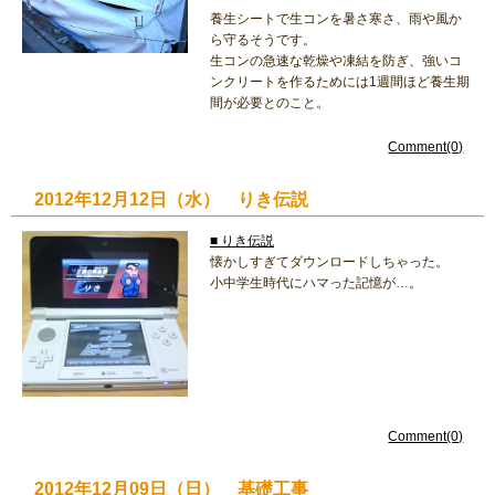
養生シートで生コンを暑さ寒さ、雨や風か
ら守るそうです。
生コンの急速な乾燥や凍結を防ぎ、強いコ
ンクリートを作るためには1週間ほど養生期
間が必要とのこと。
Comment(0)
2012年12月12日（水） りき伝説
■ りき伝説
懐かしすぎてダウンロードしちゃった。
小中学生時代にハマった記憶が…。
Comment(0)
2012年12月09日（日） 基礎工事