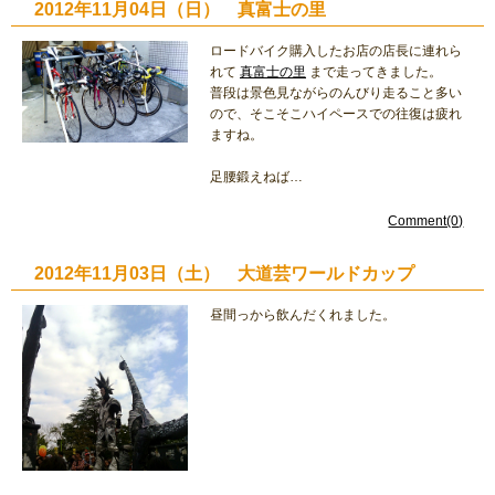
2012年11月04日（日） 真富士の里
ロードバイク購入したお店の店長に連れら
れて
真富士の里
まで走ってきました。
普段は景色見ながらのんびり走ること多い
ので、そこそこハイペースでの往復は疲れ
ますね。
足腰鍛えねば…
Comment(0)
2012年11月03日（土） 大道芸ワールドカップ
昼間っから飲んだくれました。