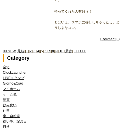
と。
拾ってくれた人有難う！
とはいえ、スマホに移行しちゃったし、ど
うしよなコレ。
Comment(0)
<< NEW
[
最新
][
1
][
2
][
3
][
4
][5][
6
][
7
][
8
][
9
][
10
][
最古
]
OLD >>
Category
全て
ClockLauncher
LINEスタンプ
Giorno&Ciao
マイホーム
ゲーム他
懸賞
飲み食い
仕事
車、自転車
祝い事、記念日
日常