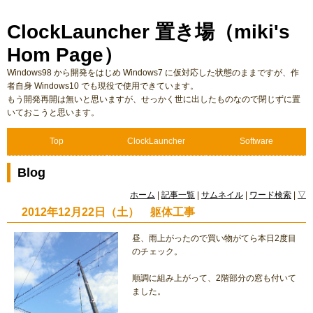
ClockLauncher 置き場（miki's
Hom Page）
Windows98 から開発をはじめ Windows7 に仮対応した状態のままですが、作
者自身 Windows10 でも現役で使用できています。
もう開発再開は無いと思いますが、せっかく世に出したものなので閉じずに置
いておこうと思います。
Top
ClockLauncher
Software
Blog
ホーム
|
記事一覧
|
サムネイル
|
ワード検索
|
▽
2012年12月22日（土） 躯体工事
昼、雨上がったので買い物がてら本日2度目
のチェック。
順調に組み上がって、2階部分の窓も付いて
ました。