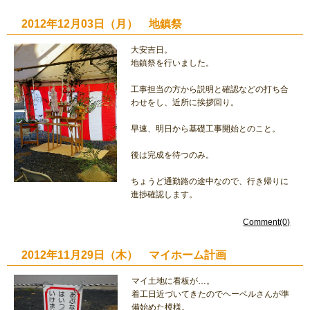
2012年12月03日（月） 地鎮祭
大安吉日。
地鎮祭を行いました。
工事担当の方から説明と確認などの打ち合
わせをし、近所に挨拶回り。
早速、明日から基礎工事開始とのこと。
後は完成を待つのみ。
ちょうど通勤路の途中なので、行き帰りに
進捗確認します。
Comment(0)
2012年11月29日（木） マイホーム計画
マイ土地に看板が…。
着工日近づいてきたのでヘーベルさんが準
備始めた模様。