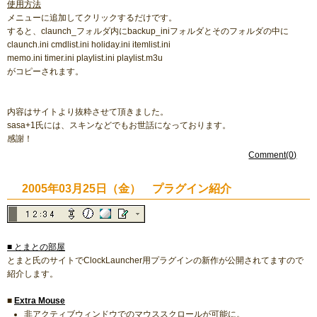
使用方法
メニューに追加してクリックするだけです。
すると、claunch_フォルダ内にbackup_iniフォルダとそのフォルダの中に
claunch.ini cmdlist.ini holiday.ini itemlist.ini
memo.ini timer.ini playlist.ini playlist.m3u
がコピーされます。
内容はサイトより抜粋させて頂きました。
sasa+1氏には、スキンなどでもお世話になっております。
感謝！
Comment(0)
2005年03月25日（金） プラグイン紹介
■ とまとの部屋
とまと氏のサイトでClockLauncher用プラグインの新作が公開されてますので
紹介します。
■
Extra Mouse
非アクティブウィンドウでのマウススクロールが可能に。