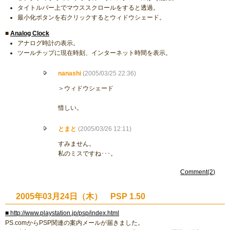
タイトルバー上でマウススクロールをすると透過。
最小化ボタンを右クリックするとウィドウシェード。
■
Analog Clock
アナログ時計の表示。
ツールチップに現在時刻、インターネット時間を表示。
nanashi
(2005/03/25 22:36)
＞ウィドウシェード
惜しい。
とまと
(2005/03/26 12:11)
すみません。
私のミスですね･･･。
Comment(2)
2005年03月24日（木） PSP 1.50
■ http://www.playstation.jp/psp/index.html
PS.comからPSP関連の案内メールが届きました。