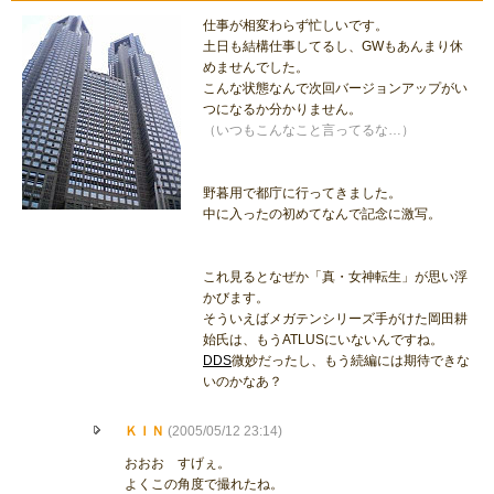
仕事が相変わらず忙しいです。
土日も結構仕事してるし、GWもあんまり休
めませんでした。
こんな状態なんで次回バージョンアップがい
つになるか分かりません。
（いつもこんなこと言ってるな…）
野暮用で都庁に行ってきました。
中に入ったの初めてなんで記念に激写。
これ見るとなぜか「真・女神転生」が思い浮
かびます。
そういえばメガテンシリーズ手がけた岡田耕
始氏は、もうATLUSにいないんですね。
DDS
微妙だったし、もう続編には期待できな
いのかなあ？
ＫＩＮ
(2005/05/12 23:14)
おおお すげぇ。
よくこの角度で撮れたね。