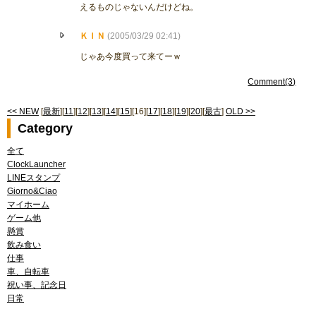
えるものじゃないんだけどね。
ＫＩＮ
(2005/03/29 02:41)
じゃあ今度買って来てーｗ
Comment(3)
<< NEW
[
最新
][
11
][
12
][
13
][
14
][
15
][16][
17
][
18
][
19
][
20
][
最古
]
OLD >>
Category
全て
ClockLauncher
LINEスタンプ
Giorno&Ciao
マイホーム
ゲーム他
懸賞
飲み食い
仕事
車、自転車
祝い事、記念日
日常