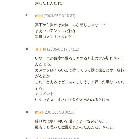
大したもんだわ。
miki
(2005/05/13 19:37)
真下から撮れば大体こんな感じじゃない？
まあいいアングルだわな。
毎度コメントありがと。
ＫＩＮ
(2005/05/17 04:12)
いや、この角度で撮ろうとすると上の方が切れちゃう
んだよね。
カメラを腰くらいまで持ってって勘で撮るとか、寝転
がるとか
したことあるけど、あんましうまく行った事ないんだ
よね。
＞コメント
いえいえｗ まさかありがと言われるとはｗ
miki
(2005/05/18 00:18)
帰り際に振り向いて撮っただけなのだが…。
撮ろうと思った位置が良かったんだね。きっと。