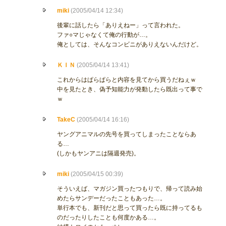
miki
(2005/04/14 12:34)
後輩に話したら「ありえねー」って言われた。
ファ○マじゃなくて俺の行動が…。
俺としては、そんなコンビニがありえないんだけど。
ＫＩＮ
(2005/04/14 13:41)
これからはぱらぱらと内容を見てから買うだねぇｗ
中を見たとき、偽予知能力が発動したら既出って事で
ｗ
TakeC
(2005/04/14 16:16)
ヤングアニマルの先号を買ってしまったことならあ
る…
(しかもヤンアニは隔週発売)。
miki
(2005/04/15 00:39)
そういえば、マガジン買ったつもりで、帰って読み始
めたらサンデーだったこともあった…。
単行本でも、新刊だと思って買ったら既に持ってるも
のだったりしたことも何度かある…。