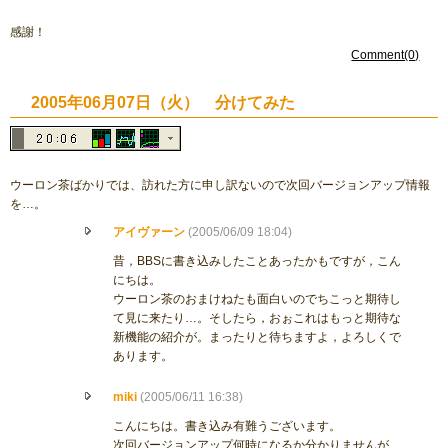
感謝！
Comment(0)
2005年06月07日（火） 分けてみた
ウーロン茶ばかりでは、訪れた方に申し訳ないので次回バージョンアップ情報
を…。
アイヴァーン
(2005/06/09 18:04)
昔，BBSに書き込みしたことあったかもですが，こん
にちは。
ウーロン茶のおまけねたも面白いのでちこっと期待し
て見に来たり…。そしたら，おぉこれはもっと期待な
新機能の紹介が。まったりと待ちますよ，よろしくで
あります。
miki
(2005/06/11 16:38)
こんにちは。書き込み有難うございます。
次回バージョンアップ何時になるか分かりませんが、