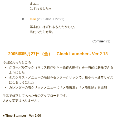
まぁ…
はずれましたｗ
miki
(2005/06/01 22:22)
基本的にはずれるもんだからな。
当たったら奇跡。
Comment(3)
2005年05月27日（金） Clock Launcher - Ver 2.13
今回変わったところ
グローバルフック（マウス操作やキー操作の動作）を一時的に解除できる
ようにした
タスクリストメニューの項目をセンタークリックで、最小化⇔通常サイズ
になるようにした
カレンダーの右クリックメニューに「メモ編集」「メモ削除」を追加
手元で修正してあった分のアップロードです。
大きな変更はありません。
■ Time Stamper - Ver 2.00