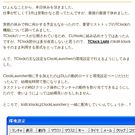
ひょんなことから、本日休みを頂きました。
仕事が忙しくて3月は皆勤かなと思ってたんですが、最後の最後で休めました。
突然の休みで特に何かする予定もなかったので、要望リストトップのTClockの
機能について調べてみました。
TClockのソースが公開されているため、CLHookに組み込めそうではあったん
ですが、TClock部分は多分改造しないと思うので、
TClock Light
のtcdll.tclock
をそのまま利用する形式をとってみました。
んで、TClockの主な設定をClockLauncherの環境設定で行えるようにしてみま
した。
ClockLauncher側に手を加えたのはDLLの動的ロードと環境設定ページだけだ
ったんで、結構短時間で形になりました。
タスクトレイの時計クリック操作にランチャの動作を割り当てできるようにし
たので、使いようによっては結構良いかもしれません。
ところで、tcdll.tclockはClockLauncherと一緒に配布していいんでしょうか…？