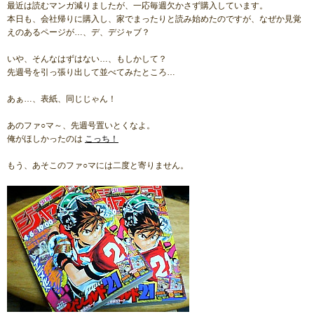
最近は読むマンガ減りましたが、一応毎週欠かさず購入しています。
本日も、会社帰りに購入し、家でまったりと読み始めたのですが、なぜか見覚
えのあるページが…、デ、デジャブ？
いや、そんなはずはない…、もしかして？
先週号を引っ張り出して並べてみたところ…
あぁ…、表紙、同じじゃん！
あのファ○マ～、先週号置いとくなよ。
俺がほしかったのは
こっち！
もう、あそこのファ○マには二度と寄りません。