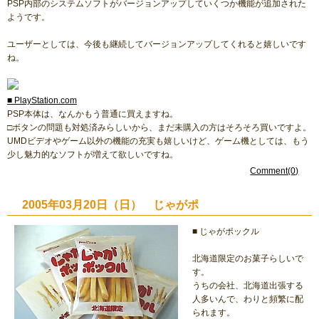
PSP内部のシステムソフトがバージョンアップしていくつか機能が追加された
ようです。
ユーザーとしては、今後も継続してバージョンアップしてくれると嬉しいです
ね。
■ PlayStation.com
PSP本体は、なんかもう普通に買えますね。
□ボタンの問題も対処済みらしいから、まだ未購入の方はそろそろ買いですよ。
UMDビデオやゲーム以外の機能の充実も嬉しいけど、ゲーム機としては、もう
少し魅力的なソフトが増えて欲しいですね。
Comment(0)
2005年03月20日（日） じゃがポ
■ じゃがポックル
北海道限定のお菓子らしいで
す。
うちの会社、北海道出張する
人多いんで、わりと頻繁に配
られます。