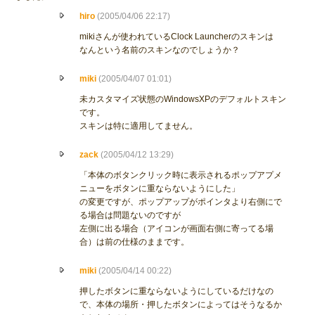
hiro
(2005/04/06 22:17)
mikiさんが使われているClock Launcherのスキンは
なんという名前のスキンなのでしょうか？
miki
(2005/04/07 01:01)
未カスタマイズ状態のWindowsXPのデフォルトスキン
です。
スキンは特に適用してません。
zack
(2005/04/12 13:29)
「本体のボタンクリック時に表示されるポップアプメ
ニューをボタンに重ならないようにした」
の変更ですが、ポップアップがポインタより右側にで
る場合は問題ないのですが
左側に出る場合（アイコンが画面右側に寄ってる場
合）は前の仕様のままです。
miki
(2005/04/14 00:22)
押したボタンに重ならないようにしているだけなの
で、本体の場所・押したボタンによってはそうなるか