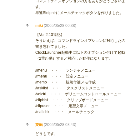
コマンドラインオプションの方もありがとうございま
す。
早速Sleipnirにメールチェックボタンを作りました。
miki
(2005/05/28 00:38)
【Ver 2.13追記】
そういえば、コマンドラインオプションに対応したの
書き忘れてました。
ClockLauncher起動中に以下のオプション付けて起動
（2重起動）すると対応した動作になります。
/lmenu ・・・ ランチャメニュー
/rmenu ・・・ 設定メニュー
/memo ・・・ 新規付箋メモ作成
/tasklist ・・・ タスクリストメニュー
/volctrl ・・・ ボリュームコントロールメニュー
/cliphist ・・・ クリップボードメニュー
/clipuser ・・・ 定型文章メニュー
/mailchk ・・・ メールチェック
旋転
(2005/05/28 03:43)
どうもです。