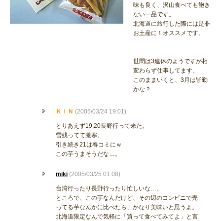
味も良く、沢山食べても飽き
ない一品です。
北海道に旅行した際には是非
お土産に！オススメです。
世間は3連休のようですが相
変わらず仕事してます。
このままいくと、3月は皆勤
かな？
ＫＩＮ
(2005/03/24 19:01)
とりあえず19,20長野行って来た。
雪残ってて激寒。
引き続き21は春コミにｗ
この芋うまそうだな…。
miki
(2005/03/25 01:08)
台湾行ったり長野行ったり忙しいな…。
ところで、この芋なんだけど、その辺のコンビニで売
ってる芋なんかに比べたら、かなり美味いと思うよ。
北海道限定なんで気軽に「買って食べてみてよ」と言