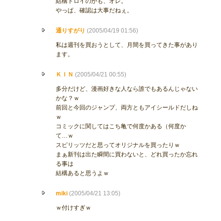
結構トロイのかも、オレ。
やっぱ、確認は大事だねぇ。
通りすがり
(2005/04/19 01:56)
私は週刊を買おうとして、月間を買ってきた事があり
ます。
ＫＩＮ
(2005/04/21 00:55)
多分だけど、漫画好きな人なら誰でもあるんじゃない
かな？ｗ
前回と今回のジャンプ、両方ともアイシールドだしね
ｗ
コミックに関してはこち亀で何度かある（何度か
て…ｗ
スピリッツだと思ってオリジナルを買ったりｗ
まぁ新刊は出た瞬間に買わないと、どれ買ったか忘れ
る事は
結構あると思うよｗ
miki
(2005/04/21 13:05)
ｗ付けすぎｗ