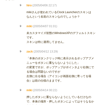
hiro
(2005/04/06 22:17)
mikiさんが使われているClock Launcherのスキンは
なんという名前のスキンなのでしょうか？
miki
(2005/04/07 01:01)
未カスタマイズ状態のWindowsXPのデフォルトスキン
です。
スキンは特に適用してません。
zack
(2005/04/12 13:29)
「本体のボタンクリック時に表示されるポップアプメ
ニューをボタンに重ならないようにした」
の変更ですが、ポップアップがポインタより右側にで
る場合は問題ないのですが
左側に出る場合（アイコンが画面右側に寄ってる場
合）は前の仕様のままです。
miki
(2005/04/14 00:22)
押したボタンに重ならないようにしているだけなの
で、本体の場所・押したボタンによってはそうなるか