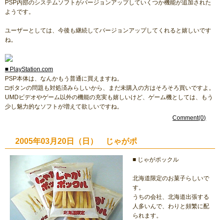
PSP内部のシステムソフトがバージョンアップしていくつか機能が追加された
ようです。
ユーザーとしては、今後も継続してバージョンアップしてくれると嬉しいです
ね。
■ PlayStation.com
PSP本体は、なんかもう普通に買えますね。
□ボタンの問題も対処済みらしいから、まだ未購入の方はそろそろ買いですよ。
UMDビデオやゲーム以外の機能の充実も嬉しいけど、ゲーム機としては、もう
少し魅力的なソフトが増えて欲しいですね。
Comment(0)
2005年03月20日（日） じゃがポ
■ じゃがポックル
北海道限定のお菓子らしいで
す。
うちの会社、北海道出張する
人多いんで、わりと頻繁に配
られます。