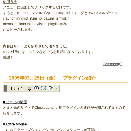
使用方法
メニューに追加してクリックするだけです。
すると、claunch_フォルダ内にbackup_iniフォルダとそのフォルダの中に
claunch.ini cmdlist.ini holiday.ini itemlist.ini
memo.ini timer.ini playlist.ini playlist.m3u
がコピーされます。
内容はサイトより抜粋させて頂きました。
sasa+1氏には、スキンなどでもお世話になっております。
感謝！
Comment(0)
2005年03月25日（金） プラグイン紹介
■ とまとの部屋
とまと氏のサイトでClockLauncher用プラグインの新作が公開されてますので
紹介します。
■
Extra Mouse
非アクティブウィンドウでのマウススクロールが可能に。