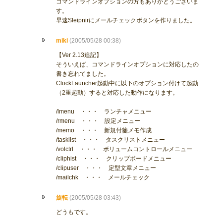
コマンドラインオプションの方もありがとうございま
す。
早速Sleipnirにメールチェックボタンを作りました。
miki
(2005/05/28 00:38)
【Ver 2.13追記】
そういえば、コマンドラインオプションに対応したの
書き忘れてました。
ClockLauncher起動中に以下のオプション付けて起動
（2重起動）すると対応した動作になります。
/lmenu ・・・ ランチャメニュー
/rmenu ・・・ 設定メニュー
/memo ・・・ 新規付箋メモ作成
/tasklist ・・・ タスクリストメニュー
/volctrl ・・・ ボリュームコントロールメニュー
/cliphist ・・・ クリップボードメニュー
/clipuser ・・・ 定型文章メニュー
/mailchk ・・・ メールチェック
旋転
(2005/05/28 03:43)
どうもです。