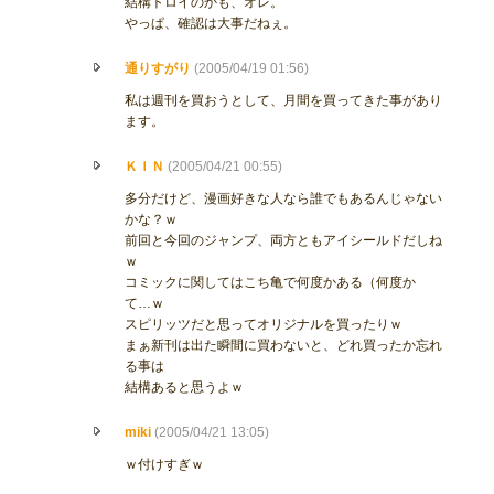
結構トロイのかも、オレ。
やっぱ、確認は大事だねぇ。
通りすがり
(2005/04/19 01:56)
私は週刊を買おうとして、月間を買ってきた事があり
ます。
ＫＩＮ
(2005/04/21 00:55)
多分だけど、漫画好きな人なら誰でもあるんじゃない
かな？ｗ
前回と今回のジャンプ、両方ともアイシールドだしね
ｗ
コミックに関してはこち亀で何度かある（何度か
て…ｗ
スピリッツだと思ってオリジナルを買ったりｗ
まぁ新刊は出た瞬間に買わないと、どれ買ったか忘れ
る事は
結構あると思うよｗ
miki
(2005/04/21 13:05)
ｗ付けすぎｗ