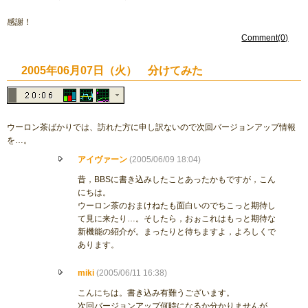
感謝！
Comment(0)
2005年06月07日（火） 分けてみた
ウーロン茶ばかりでは、訪れた方に申し訳ないので次回バージョンアップ情報
を…。
アイヴァーン
(2005/06/09 18:04)
昔，BBSに書き込みしたことあったかもですが，こん
にちは。
ウーロン茶のおまけねたも面白いのでちこっと期待し
て見に来たり…。そしたら，おぉこれはもっと期待な
新機能の紹介が。まったりと待ちますよ，よろしくで
あります。
miki
(2005/06/11 16:38)
こんにちは。書き込み有難うございます。
次回バージョンアップ何時になるか分かりませんが、