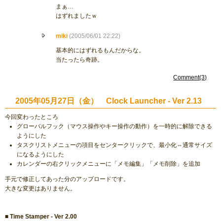
まぁ…
はずれましたｗ
miki
(2005/06/01 22:22)
基本的にはずれるもんだからな。
当たったら奇跡。
Comment(3)
2005年05月27日（金） Clock Launcher - Ver 2.13
今回変わったところ
グローバルフック（マウス操作やキー操作の動作）を一時的に解除できる
ようにした
タスクリストメニューの項目をセンタークリックで、最小化⇔通常サイズ
になるようにした
カレンダーの右クリックメニューに「メモ編集」「メモ削除」を追加
手元で修正してあった分のアップロードです。
大きな変更はありません。
■ Time Stamper - Ver 2.00