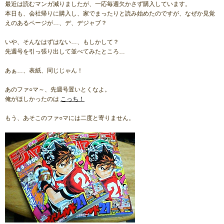
最近は読むマンガ減りましたが、一応毎週欠かさず購入しています。
本日も、会社帰りに購入し、家でまったりと読み始めたのですが、なぜか見覚
えのあるページが…、デ、デジャブ？
いや、そんなはずはない…、もしかして？
先週号を引っ張り出して並べてみたところ…
あぁ…、表紙、同じじゃん！
あのファ○マ～、先週号置いとくなよ。
俺がほしかったのは
こっち！
もう、あそこのファ○マには二度と寄りません。