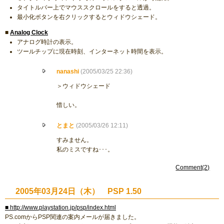
タイトルバー上でマウススクロールをすると透過。
最小化ボタンを右クリックするとウィドウシェード。
■
Analog Clock
アナログ時計の表示。
ツールチップに現在時刻、インターネット時間を表示。
nanashi
(2005/03/25 22:36)
＞ウィドウシェード
惜しい。
とまと
(2005/03/26 12:11)
すみません。
私のミスですね･･･。
Comment(2)
2005年03月24日（木） PSP 1.50
■ http://www.playstation.jp/psp/index.html
PS.comからPSP関連の案内メールが届きました。