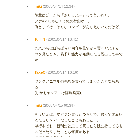
miki
(2005/04/14 12:34)
後輩に話したら「ありえねー」って言われた。
ファ○マじゃなくて俺の行動が…。
俺としては、そんなコンビニがありえないんだけど。
ＫＩＮ
(2005/04/14 13:41)
これからはぱらぱらと内容を見てから買うだねぇｗ
中を見たとき、偽予知能力が発動したら既出って事で
ｗ
TakeC
(2005/04/14 16:16)
ヤングアニマルの先号を買ってしまったことならあ
る…
(しかもヤンアニは隔週発売)。
miki
(2005/04/15 00:39)
そういえば、マガジン買ったつもりで、帰って読み始
めたらサンデーだったこともあった…。
単行本でも、新刊だと思って買ったら既に持ってるも
のだったりしたことも何度かある…。