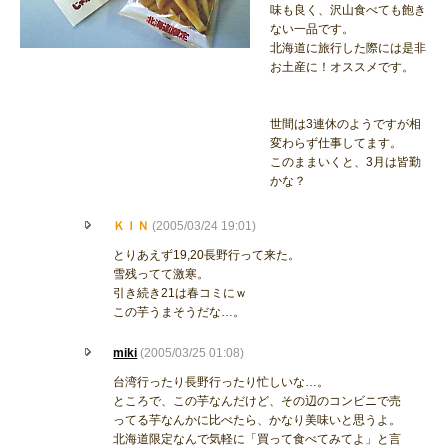
味も良く、沢山食べても飽き
ない一品です。
北海道に旅行した際には是非
お土産に！オススメです。
世間は3連休のようですが相
変わらず仕事してます。
このままいくと、3月は皆勤
かな？
ＫＩＮ
(2005/03/24 19:01)
とりあえず19,20長野行って来た。
雪残ってて激寒。
引き続き21は春コミにｗ
この芋うまそうだな…。
miki
(2005/03/25 01:08)
台湾行ったり長野行ったり忙しいな…。
ところで、この芋なんだけど、その辺のコンビニで売
ってる芋なんかに比べたら、かなり美味いと思うよ。
北海道限定なんで気軽に「買って食べてみてよ」と言