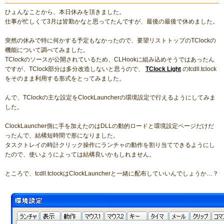
ひょんなことから、本日休みを頂きました。
仕事が忙しくて3月は皆勤かなと思ってたんですが、最後の最後で休めました。
突然の休みで特に何かする予定もなかったので、要望リストトップのTClockの
機能について調べてみました。
TClockのソースが公開されているため、CLHookに組み込めそうではあったん
ですが、TClock部分は多分改造しないと思うので、
TClock Light
のtcdll.tclock
をそのまま利用する形式をとってみました。
んで、TClockの主な設定をClockLauncherの環境設定で行えるようにしてみま
した。
ClockLauncher側に手を加えたのはDLLの動的ロードと環境設定ページだけだ
ったんで、結構短時間で形になりました。
タスクトレイの時計クリック操作にランチャの動作を割り当てできるようにし
たので、使いようによっては結構良いかもしれません。
ところで、tcdll.tclockはClockLauncherと一緒に配布していいんでしょうか…？