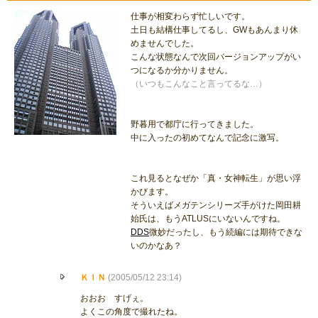
仕事が相変わらず忙しいです。
土日も結構仕事してるし、GWもあんまり休
めませんでした。
こんな状態なんで次回バージョンアップがい
つになるか分かりません。
（いつもこんなこと言ってるな…）
野暮用で都庁に行ってきました。
中に入ったの初めてなんで記念に激写。
これ見るとなぜか「真・女神転生」が思い浮
かびます。
そういえばメガテンシリーズ手がけた岡田耕
始氏は、もうATLUSにいないんですね。
DDS
微妙だったし、もう続編には期待できな
いのかなあ？
ＫＩＮ
(2005/05/12 23:14)
おおお すげぇ。
よくこの角度で撮れたね。