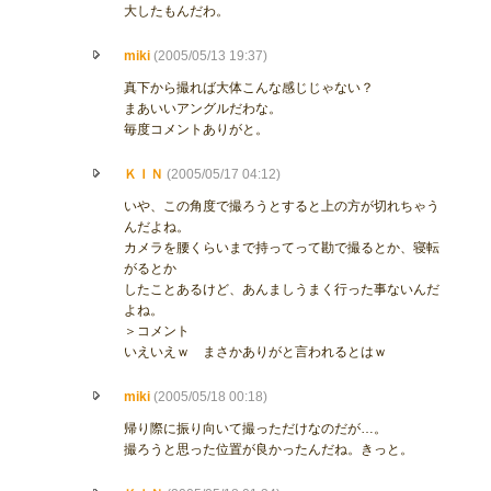
大したもんだわ。
miki
(2005/05/13 19:37)
真下から撮れば大体こんな感じじゃない？
まあいいアングルだわな。
毎度コメントありがと。
ＫＩＮ
(2005/05/17 04:12)
いや、この角度で撮ろうとすると上の方が切れちゃう
んだよね。
カメラを腰くらいまで持ってって勘で撮るとか、寝転
がるとか
したことあるけど、あんましうまく行った事ないんだ
よね。
＞コメント
いえいえｗ まさかありがと言われるとはｗ
miki
(2005/05/18 00:18)
帰り際に振り向いて撮っただけなのだが…。
撮ろうと思った位置が良かったんだね。きっと。