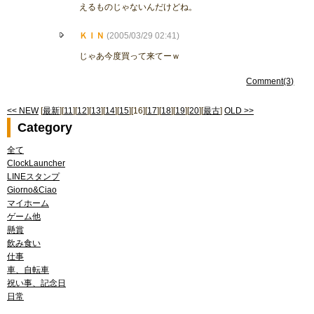
えるものじゃないんだけどね。
ＫＩＮ
(2005/03/29 02:41)
じゃあ今度買って来てーｗ
Comment(3)
<< NEW
[
最新
][
11
][
12
][
13
][
14
][
15
][16][
17
][
18
][
19
][
20
][
最古
]
OLD >>
Category
全て
ClockLauncher
LINEスタンプ
Giorno&Ciao
マイホーム
ゲーム他
懸賞
飲み食い
仕事
車、自転車
祝い事、記念日
日常