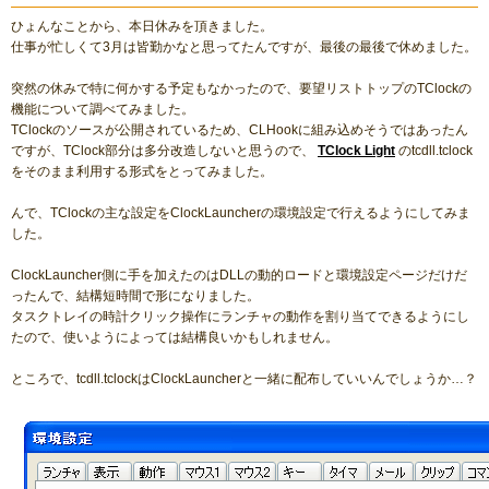
ひょんなことから、本日休みを頂きました。
仕事が忙しくて3月は皆勤かなと思ってたんですが、最後の最後で休めました。
突然の休みで特に何かする予定もなかったので、要望リストトップのTClockの
機能について調べてみました。
TClockのソースが公開されているため、CLHookに組み込めそうではあったん
ですが、TClock部分は多分改造しないと思うので、
TClock Light
のtcdll.tclock
をそのまま利用する形式をとってみました。
んで、TClockの主な設定をClockLauncherの環境設定で行えるようにしてみま
した。
ClockLauncher側に手を加えたのはDLLの動的ロードと環境設定ページだけだ
ったんで、結構短時間で形になりました。
タスクトレイの時計クリック操作にランチャの動作を割り当てできるようにし
たので、使いようによっては結構良いかもしれません。
ところで、tcdll.tclockはClockLauncherと一緒に配布していいんでしょうか…？