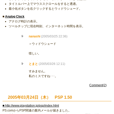
タイトルバー上でマウススクロールをすると透過。
最小化ボタンを右クリックするとウィドウシェード。
■
Analog Clock
アナログ時計の表示。
ツールチップに現在時刻、インターネット時間を表示。
nanashi
(2005/03/25 22:36)
＞ウィドウシェード
惜しい。
とまと
(2005/03/26 12:11)
すみません。
私のミスですね･･･。
Comment(2)
2005年03月24日（木） PSP 1.50
■ http://www.playstation.jp/psp/index.html
PS.comからPSP関連の案内メールが届きました。