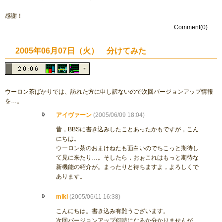
感謝！
Comment(0)
2005年06月07日（火） 分けてみた
ウーロン茶ばかりでは、訪れた方に申し訳ないので次回バージョンアップ情報
を…。
アイヴァーン
(2005/06/09 18:04)
昔，BBSに書き込みしたことあったかもですが，こん
にちは。
ウーロン茶のおまけねたも面白いのでちこっと期待し
て見に来たり…。そしたら，おぉこれはもっと期待な
新機能の紹介が。まったりと待ちますよ，よろしくで
あります。
miki
(2005/06/11 16:38)
こんにちは。書き込み有難うございます。
次回バージョンアップ何時になるか分かりませんが、