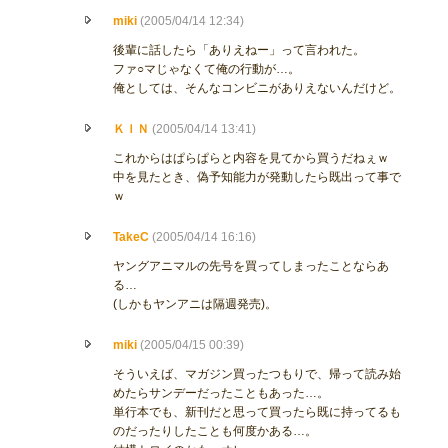
miki
(2005/04/14 12:34)
後輩に話したら「ありえねー」って言われた。
ファ○マじゃなくて俺の行動が…。
俺としては、そんなコンビニがありえないんだけど。
ＫＩＮ
(2005/04/14 13:41)
これからはぱらぱらと内容を見てから買うだねぇｗ
中を見たとき、偽予知能力が発動したら既出って事で
ｗ
TakeC
(2005/04/14 16:16)
ヤングアニマルの先号を買ってしまったことならあ
る…
(しかもヤンアニは隔週発売)。
miki
(2005/04/15 00:39)
そういえば、マガジン買ったつもりで、帰って読み始
めたらサンデーだったこともあった…。
単行本でも、新刊だと思って買ったら既に持ってるも
のだったりしたことも何度かある…。