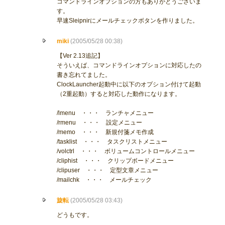
コマンドラインオプションの方もありがとうございま
す。
早速Sleipnirにメールチェックボタンを作りました。
miki
(2005/05/28 00:38)
【Ver 2.13追記】
そういえば、コマンドラインオプションに対応したの
書き忘れてました。
ClockLauncher起動中に以下のオプション付けて起動
（2重起動）すると対応した動作になります。
/lmenu ・・・ ランチャメニュー
/rmenu ・・・ 設定メニュー
/memo ・・・ 新規付箋メモ作成
/tasklist ・・・ タスクリストメニュー
/volctrl ・・・ ボリュームコントロールメニュー
/cliphist ・・・ クリップボードメニュー
/clipuser ・・・ 定型文章メニュー
/mailchk ・・・ メールチェック
旋転
(2005/05/28 03:43)
どうもです。