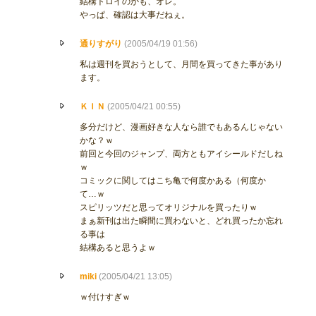
結構トロイのかも、オレ。
やっぱ、確認は大事だねぇ。
通りすがり
(2005/04/19 01:56)
私は週刊を買おうとして、月間を買ってきた事があり
ます。
ＫＩＮ
(2005/04/21 00:55)
多分だけど、漫画好きな人なら誰でもあるんじゃない
かな？ｗ
前回と今回のジャンプ、両方ともアイシールドだしね
ｗ
コミックに関してはこち亀で何度かある（何度か
て…ｗ
スピリッツだと思ってオリジナルを買ったりｗ
まぁ新刊は出た瞬間に買わないと、どれ買ったか忘れ
る事は
結構あると思うよｗ
miki
(2005/04/21 13:05)
ｗ付けすぎｗ