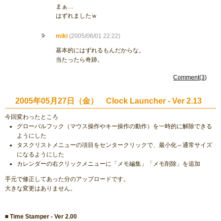
まぁ…
はずれましたｗ
miki
(2005/06/01 22:22)
基本的にはずれるもんだからな。
当たったら奇跡。
Comment(3)
2005年05月27日（金） Clock Launcher - Ver 2.13
今回変わったところ
グローバルフック（マウス操作やキー操作の動作）を一時的に解除できる
ようにした
タスクリストメニューの項目をセンタークリックで、最小化⇔通常サイズ
になるようにした
カレンダーの右クリックメニューに「メモ編集」「メモ削除」を追加
手元で修正してあった分のアップロードです。
大きな変更はありません。
■ Time Stamper - Ver 2.00