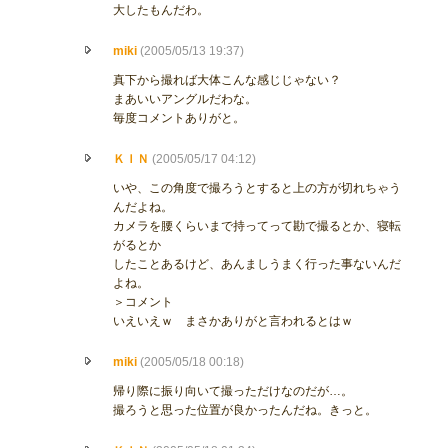
大したもんだわ。
miki
(2005/05/13 19:37)
真下から撮れば大体こんな感じじゃない？
まあいいアングルだわな。
毎度コメントありがと。
ＫＩＮ
(2005/05/17 04:12)
いや、この角度で撮ろうとすると上の方が切れちゃう
んだよね。
カメラを腰くらいまで持ってって勘で撮るとか、寝転
がるとか
したことあるけど、あんましうまく行った事ないんだ
よね。
＞コメント
いえいえｗ まさかありがと言われるとはｗ
miki
(2005/05/18 00:18)
帰り際に振り向いて撮っただけなのだが…。
撮ろうと思った位置が良かったんだね。きっと。