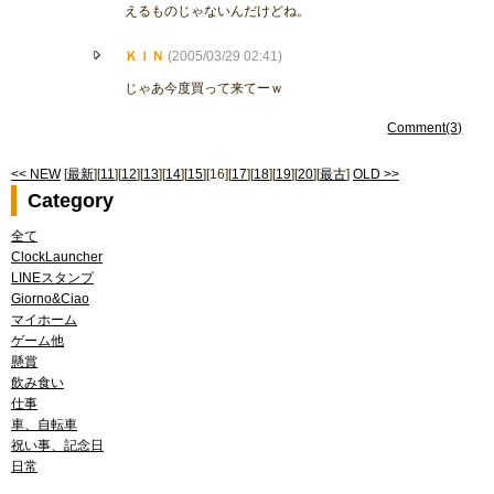
えるものじゃないんだけどね。
ＫＩＮ
(2005/03/29 02:41)
じゃあ今度買って来てーｗ
Comment(3)
<< NEW
[
最新
][
11
][
12
][
13
][
14
][
15
][16][
17
][
18
][
19
][
20
][
最古
]
OLD >>
Category
全て
ClockLauncher
LINEスタンプ
Giorno&Ciao
マイホーム
ゲーム他
懸賞
飲み食い
仕事
車、自転車
祝い事、記念日
日常