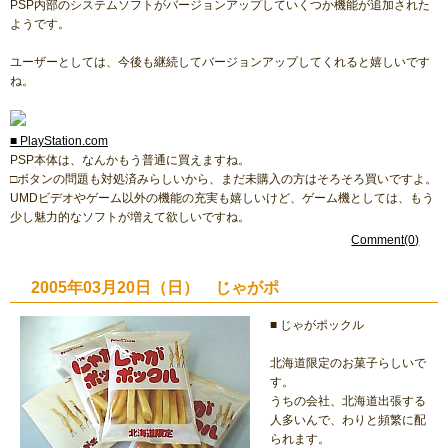
PSP内部のシステムソフトがバージョンアップしていくつか機能が追加された
ようです。
ユーザーとしては、今後も継続してバージョンアップしてくれると嬉しいです
ね。
■ PlayStation.com
PSP本体は、なんかもう普通に買えますね。
□ボタンの問題も対処済みらしいから、まだ未購入の方はそろそろ買いですよ。
UMDビデオやゲーム以外の機能の充実も嬉しいけど、ゲーム機としては、もう
少し魅力的なソフトが増えて欲しいですね。
Comment(0)
2005年03月20日（日） じゃがポ
■ じゃがポックル
北海道限定のお菓子らしいで
す。
うちの会社、北海道出張する
人多いんで、わりと頻繁に配
られます。