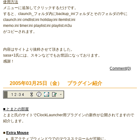
使用方法
メニューに追加してクリックするだけです。
すると、claunch_フォルダ内にbackup_iniフォルダとそのフォルダの中に
claunch.ini cmdlist.ini holiday.ini itemlist.ini
memo.ini timer.ini playlist.ini playlist.m3u
がコピーされます。
内容はサイトより抜粋させて頂きました。
sasa+1氏には、スキンなどでもお世話になっております。
感謝！
Comment(0)
2005年03月25日（金） プラグイン紹介
■ とまとの部屋
とまと氏のサイトでClockLauncher用プラグインの新作が公開されてますので
紹介します。
■
Extra Mouse
非アクティブウィンドウでのマウススクロールが可能に。