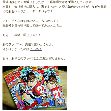
最近は読むマンガ減りましたが、一応毎週欠かさず購入しています。
本日も、会社帰りに購入し、家でまったりと読み始めたのですが、なぜか見覚
えのあるページが…、デ、デジャブ？
いや、そんなはずはない…、もしかして？
先週号を引っ張り出して並べてみたところ…
あぁ…、表紙、同じじゃん！
あのファ○マ～、先週号置いとくなよ。
俺がほしかったのは
こっち！
もう、あそこのファ○マには二度と寄りません。