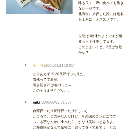
味も良く、沢山食べても飽き
ない一品です。
北海道に旅行した際には是非
お土産に！オススメです。
世間は3連休のようですが相
変わらず仕事してます。
このままいくと、3月は皆勤
かな？
ＫＩＮ
(2005/03/24 19:01)
とりあえず19,20長野行って来た。
雪残ってて激寒。
引き続き21は春コミにｗ
この芋うまそうだな…。
miki
(2005/03/25 01:08)
台湾行ったり長野行ったり忙しいな…。
ところで、この芋なんだけど、その辺のコンビニで売
ってる芋なんかに比べたら、かなり美味いと思うよ。
北海道限定なんで気軽に「買って食べてみてよ」と言