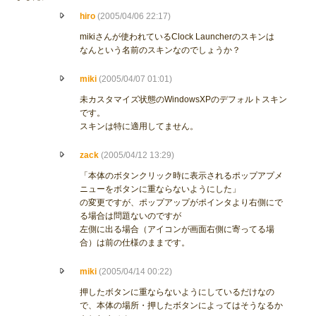
hiro
(2005/04/06 22:17)
mikiさんが使われているClock Launcherのスキンは
なんという名前のスキンなのでしょうか？
miki
(2005/04/07 01:01)
未カスタマイズ状態のWindowsXPのデフォルトスキン
です。
スキンは特に適用してません。
zack
(2005/04/12 13:29)
「本体のボタンクリック時に表示されるポップアプメ
ニューをボタンに重ならないようにした」
の変更ですが、ポップアップがポインタより右側にで
る場合は問題ないのですが
左側に出る場合（アイコンが画面右側に寄ってる場
合）は前の仕様のままです。
miki
(2005/04/14 00:22)
押したボタンに重ならないようにしているだけなの
で、本体の場所・押したボタンによってはそうなるか