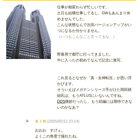
仕事が相変わらず忙しいです。
土日も結構仕事してるし、GWもあんまり休
めませんでした。
こんな状態なんで次回バージョンアップがい
つになるか分かりません。
（いつもこんなこと言ってるな…）
野暮用で都庁に行ってきました。
中に入ったの初めてなんで記念に激写。
これ見るとなぜか「真・女神転生」が思い浮
かびます。
そういえばメガテンシリーズ手がけた岡田耕
始氏は、もうATLUSにいないんですね。
DDS
微妙だったし、もう続編には期待できな
いのかなあ？
ＫＩＮ
(2005/05/12 23:14)
おおお すげぇ。
よくこの角度で撮れたね。