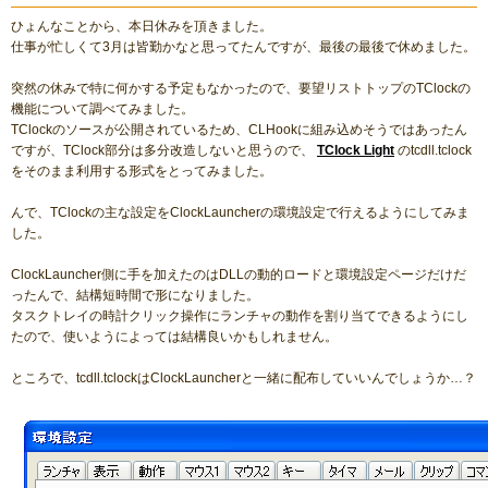
ひょんなことから、本日休みを頂きました。
仕事が忙しくて3月は皆勤かなと思ってたんですが、最後の最後で休めました。
突然の休みで特に何かする予定もなかったので、要望リストトップのTClockの
機能について調べてみました。
TClockのソースが公開されているため、CLHookに組み込めそうではあったん
ですが、TClock部分は多分改造しないと思うので、
TClock Light
のtcdll.tclock
をそのまま利用する形式をとってみました。
んで、TClockの主な設定をClockLauncherの環境設定で行えるようにしてみま
した。
ClockLauncher側に手を加えたのはDLLの動的ロードと環境設定ページだけだ
ったんで、結構短時間で形になりました。
タスクトレイの時計クリック操作にランチャの動作を割り当てできるようにし
たので、使いようによっては結構良いかもしれません。
ところで、tcdll.tclockはClockLauncherと一緒に配布していいんでしょうか…？