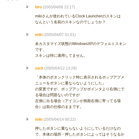
hiro
(2005/04/06 22:17)
mikiさんが使われているClock Launcherのスキンは
なんという名前のスキンなのでしょうか？
miki
(2005/04/07 01:01)
未カスタマイズ状態のWindowsXPのデフォルトスキン
です。
スキンは特に適用してません。
zack
(2005/04/12 13:29)
「本体のボタンクリック時に表示されるポップアプメ
ニューをボタンに重ならないようにした」
の変更ですが、ポップアップがポインタより右側にで
る場合は問題ないのですが
左側に出る場合（アイコンが画面右側に寄ってる場
合）は前の仕様のままです。
miki
(2005/04/14 00:22)
押したボタンに重ならないようにしているだけなの
で、本体の場所・押したボタンによってはそうなるか