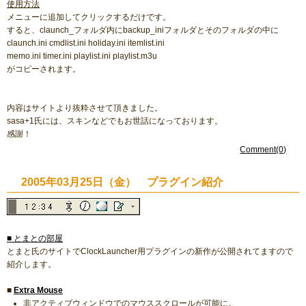
使用方法
メニューに追加してクリックするだけです。
すると、claunch_フォルダ内にbackup_iniフォルダとそのフォルダの中に
claunch.ini cmdlist.ini holiday.ini itemlist.ini
memo.ini timer.ini playlist.ini playlist.m3u
がコピーされます。
内容はサイトより抜粋させて頂きました。
sasa+1氏には、スキンなどでもお世話になっております。
感謝！
Comment(0)
2005年03月25日（金） プラグイン紹介
■ とまとの部屋
とまと氏のサイトでClockLauncher用プラグインの新作が公開されてますので
紹介します。
■
Extra Mouse
非アクティブウィンドウでのマウススクロールが可能に。