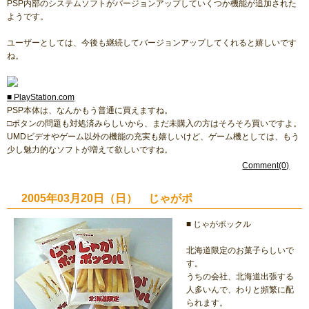
PSP内部のシステムソフトがバージョンアップしていくつか機能が追加された
ようです。
ユーザーとしては、今後も継続してバージョンアップしてくれると嬉しいです
ね。
■ PlayStation.com
PSP本体は、なんかもう普通に買えますね。
□ボタンの問題も対処済みらしいから、まだ未購入の方はそろそろ買いですよ。
UMDビデオやゲーム以外の機能の充実も嬉しいけど、ゲーム機としては、もう
少し魅力的なソフトが増えて欲しいですね。
Comment(0)
2005年03月20日（日） じゃがポ
■ じゃがポックル
北海道限定のお菓子らしいで
す。
うちの会社、北海道出張する
人多いんで、わりと頻繁に配
られます。