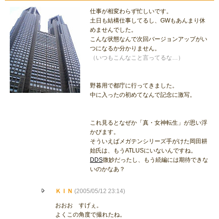
仕事が相変わらず忙しいです。
土日も結構仕事してるし、GWもあんまり休
めませんでした。
こんな状態なんで次回バージョンアップがい
つになるか分かりません。
（いつもこんなこと言ってるな…）
野暮用で都庁に行ってきました。
中に入ったの初めてなんで記念に激写。
これ見るとなぜか「真・女神転生」が思い浮
かびます。
そういえばメガテンシリーズ手がけた岡田耕
始氏は、もうATLUSにいないんですね。
DDS
微妙だったし、もう続編には期待できな
いのかなあ？
ＫＩＮ
(2005/05/12 23:14)
おおお すげぇ。
よくこの角度で撮れたね。