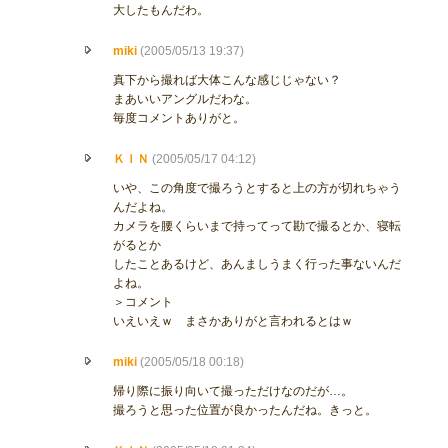
大したもんだわ。
miki
(2005/05/13 19:37)
真下から撮れば大体こんな感じじゃない？
まあいいアングルだわな。
毎度コメントありがと。
ＫＩＮ
(2005/05/17 04:12)
いや、この角度で撮ろうとすると上の方が切れちゃう
んだよね。
カメラを腰くらいまで持ってって勘で撮るとか、寝転
がるとか
したことあるけど、あんましうまく行った事ないんだ
よね。
＞コメント
いえいえｗ まさかありがと言われるとはｗ
miki
(2005/05/18 00:18)
帰り際に振り向いて撮っただけなのだが…。
撮ろうと思った位置が良かったんだね。きっと。