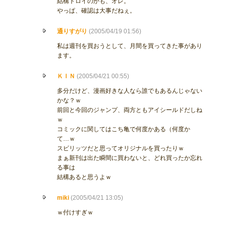
結構トロイのかも、オレ。
やっぱ、確認は大事だねぇ。
通りすがり
(2005/04/19 01:56)
私は週刊を買おうとして、月間を買ってきた事があり
ます。
ＫＩＮ
(2005/04/21 00:55)
多分だけど、漫画好きな人なら誰でもあるんじゃない
かな？ｗ
前回と今回のジャンプ、両方ともアイシールドだしね
ｗ
コミックに関してはこち亀で何度かある（何度か
て…ｗ
スピリッツだと思ってオリジナルを買ったりｗ
まぁ新刊は出た瞬間に買わないと、どれ買ったか忘れ
る事は
結構あると思うよｗ
miki
(2005/04/21 13:05)
ｗ付けすぎｗ