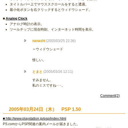
タイトルバー上でマウススクロールをすると透過。
最小化ボタンを右クリックするとウィドウシェード。
■
Analog Clock
アナログ時計の表示。
ツールチップに現在時刻、インターネット時間を表示。
nanashi
(2005/03/25 22:36)
＞ウィドウシェード
惜しい。
とまと
(2005/03/26 12:11)
すみません。
私のミスですね･･･。
Comment(2)
2005年03月24日（木） PSP 1.50
■ http://www.playstation.jp/psp/index.html
PS.comからPSP関連の案内メールが届きました。