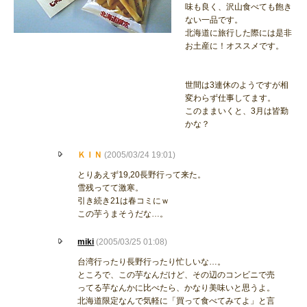
味も良く、沢山食べても飽き
ない一品です。
北海道に旅行した際には是非
お土産に！オススメです。
世間は3連休のようですが相
変わらず仕事してます。
このままいくと、3月は皆勤
かな？
ＫＩＮ
(2005/03/24 19:01)
とりあえず19,20長野行って来た。
雪残ってて激寒。
引き続き21は春コミにｗ
この芋うまそうだな…。
miki
(2005/03/25 01:08)
台湾行ったり長野行ったり忙しいな…。
ところで、この芋なんだけど、その辺のコンビニで売
ってる芋なんかに比べたら、かなり美味いと思うよ。
北海道限定なんで気軽に「買って食べてみてよ」と言