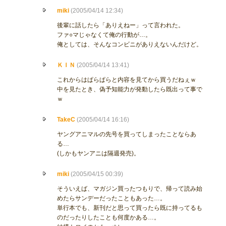
miki
(2005/04/14 12:34)
後輩に話したら「ありえねー」って言われた。
ファ○マじゃなくて俺の行動が…。
俺としては、そんなコンビニがありえないんだけど。
ＫＩＮ
(2005/04/14 13:41)
これからはぱらぱらと内容を見てから買うだねぇｗ
中を見たとき、偽予知能力が発動したら既出って事で
ｗ
TakeC
(2005/04/14 16:16)
ヤングアニマルの先号を買ってしまったことならあ
る…
(しかもヤンアニは隔週発売)。
miki
(2005/04/15 00:39)
そういえば、マガジン買ったつもりで、帰って読み始
めたらサンデーだったこともあった…。
単行本でも、新刊だと思って買ったら既に持ってるも
のだったりしたことも何度かある…。