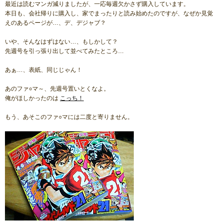
最近は読むマンガ減りましたが、一応毎週欠かさず購入しています。
本日も、会社帰りに購入し、家でまったりと読み始めたのですが、なぜか見覚
えのあるページが…、デ、デジャブ？
いや、そんなはずはない…、もしかして？
先週号を引っ張り出して並べてみたところ…
あぁ…、表紙、同じじゃん！
あのファ○マ～、先週号置いとくなよ。
俺がほしかったのは
こっち！
もう、あそこのファ○マには二度と寄りません。