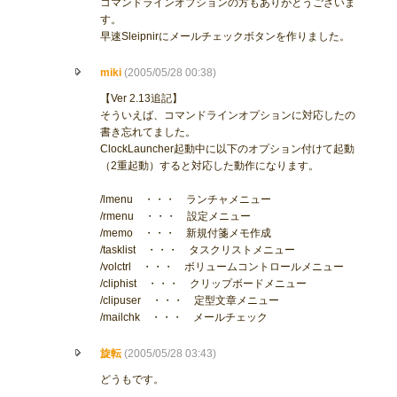
コマンドラインオプションの方もありがとうございま
す。
早速Sleipnirにメールチェックボタンを作りました。
miki
(2005/05/28 00:38)
【Ver 2.13追記】
そういえば、コマンドラインオプションに対応したの
書き忘れてました。
ClockLauncher起動中に以下のオプション付けて起動
（2重起動）すると対応した動作になります。
/lmenu ・・・ ランチャメニュー
/rmenu ・・・ 設定メニュー
/memo ・・・ 新規付箋メモ作成
/tasklist ・・・ タスクリストメニュー
/volctrl ・・・ ボリュームコントロールメニュー
/cliphist ・・・ クリップボードメニュー
/clipuser ・・・ 定型文章メニュー
/mailchk ・・・ メールチェック
旋転
(2005/05/28 03:43)
どうもです。