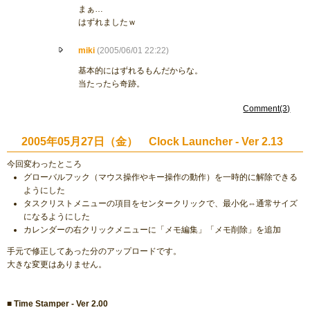
まぁ…
はずれましたｗ
miki
(2005/06/01 22:22)
基本的にはずれるもんだからな。
当たったら奇跡。
Comment(3)
2005年05月27日（金） Clock Launcher - Ver 2.13
今回変わったところ
グローバルフック（マウス操作やキー操作の動作）を一時的に解除できる
ようにした
タスクリストメニューの項目をセンタークリックで、最小化⇔通常サイズ
になるようにした
カレンダーの右クリックメニューに「メモ編集」「メモ削除」を追加
手元で修正してあった分のアップロードです。
大きな変更はありません。
■ Time Stamper - Ver 2.00