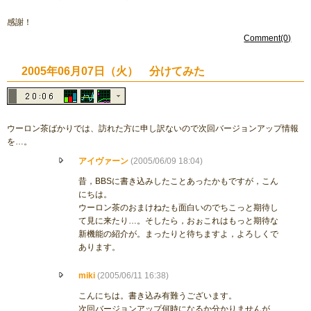
感謝！
Comment(0)
2005年06月07日（火） 分けてみた
ウーロン茶ばかりでは、訪れた方に申し訳ないので次回バージョンアップ情報
を…。
アイヴァーン
(2005/06/09 18:04)
昔，BBSに書き込みしたことあったかもですが，こん
にちは。
ウーロン茶のおまけねたも面白いのでちこっと期待し
て見に来たり…。そしたら，おぉこれはもっと期待な
新機能の紹介が。まったりと待ちますよ，よろしくで
あります。
miki
(2005/06/11 16:38)
こんにちは。書き込み有難うございます。
次回バージョンアップ何時になるか分かりませんが、