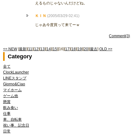
えるものじゃないんだけどね。
ＫＩＮ
(2005/03/29 02:41)
じゃあ今度買って来てーｗ
Comment(3)
<< NEW
[
最新
][
11
][
12
][
13
][
14
][
15
][16][
17
][
18
][
19
][
20
][
最古
]
OLD >>
Category
全て
ClockLauncher
LINEスタンプ
Giorno&Ciao
マイホーム
ゲーム他
懸賞
飲み食い
仕事
車、自転車
祝い事、記念日
日常