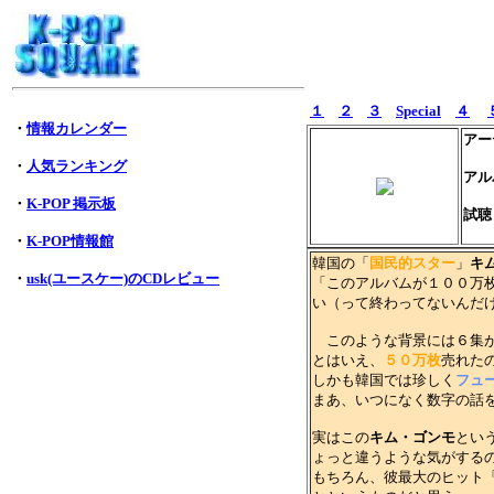
１
２
３
Special
４
・
情報カレンダー
アー
・
人気ランキング
アル
・
K-POP 掲示板
試聴
・
K-POP情報館
韓国の「
国民的スター
」
キ
・
usk(ユースケー)のCDレビュー
「このアルバムが１００万
い（って終わってないんだ
このような背景には６集が
とはいえ、
５０万枚
売れた
しかも韓国では珍しく
フュ
まあ、いつになく数字の話
実はこの
キム・ゴンモ
とい
ょっと違うような気がする
もちろん、彼最大のヒット