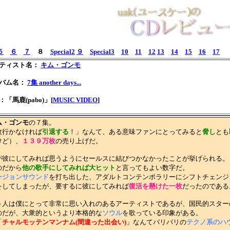
５
６
７
８
Special2
９
Special3
10
11
12
13
14
15
16
17
ティスト名：
キム・ゴンモ
バム名：
7集 another days...
：「馬鹿(pabo)」[
MUSIC VIDEO
]
ム・ゴンモ
の７集。
枚行かなければ
引退する
！」なんて、ある意味ファンにとってみると
脅し
とも
けど）、
１３９万枚
の売り上げだ。
彼にしてみれば思うようにセールスに結びつかなかったことが挙げられる。
のだから
他の歌手にしてみれば大ヒット
と言ってもよい数字だ。
ージョンサウンド
を打ち出した、アダルトコンテンポラリーにシフトチェンジ
をしてしまったが、要するに彼にしてみれば
復活を懸けた一枚
だったのである
う人は僕にとって非常に思い入れのあるアーティストであるが、国民的スター
のだが、大衆的というより本格的な
ソウル
を歌っている印象がある。
「
チャルモッテンマンナム(間違った出会い)
」なんてバリバリの
テクノ系のハ