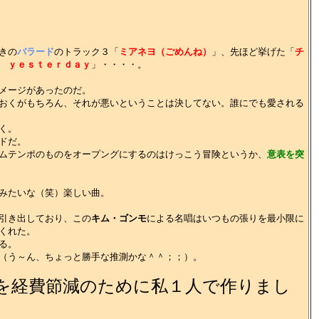
きの
バラード
のトラック３「
ミアネヨ（ごめんね）
」、先ほど挙げた「
チ
 ｙｅｓｔｅｒｄａｙ
」・・・・。
メージがあったのだ。
おくがもちろん、それが悪いということは決してない。誰にでも愛される
く。
ドだ。
ムテンポのものをオープングにするのはけっこう冒険というか、
意表を突
みたいな（笑）楽しい曲。
引き出しており、この
キム・ゴンモ
による名唱はいつもの張りを最小限に
くれた。
る。
（う～ん、ちょっと勝手な推測かな＾＾；；）。
を経費節減のために私１人で作りまし