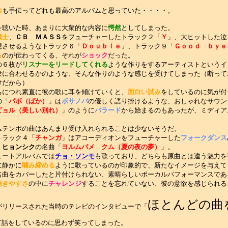
力
も手伝ってどれも最高のアルバムと思っていた・・・・。
聴いた時、あまりに大衆的な内容に
愕然
としてしまった。
戦士
、
ＣＢ ＭＡＳＳ
をフューチャーしたトラック２「
Ｙ
」、大ヒットした泣
想させるようなトラック６「
Ｄｏｕｂｌｅ
」、トラック９「
Ｇｏｏｄ ｂｙｅ
る
のが伝わってくる、それが
ショック
だった。
の６枚が
リスナーをリードしてくれる
ような作りをするアーティストというイ
衆に合わせるかのような、そんな作りのような感じを受けてしまった（断って
けだから）
ちにつれ素直に彼の歌に耳を傾けていくと、
面白い試み
をしているのに気が付
の「
パボ（ばか）
」は
ボサノバ
の優しく語り掛けるような、おしゃれなサウン
ビョル（美しい別れ）
」のように
バラード
から始まるのもあったが、ミディア
ムテンポの曲はあんまり受け入れられることは少ないそうだ。
トラック４「
チャンガ
」はアコーディオンをフューチャーした
フォークダンス
・ヒョンシク
の名曲「
ヨルムパメ クム（夏の夜の夢）
」。
ュートアルバムでは
チョ・ソンモ
も歌っており、どちらも原曲とは違う魅力を
に静かに
噛み締める
ように歌っているのが印象的で、新たなイメージを与えて
名曲をカバーしたと片付けられない、素晴らしいボーカルパフォーマンスであ
聴きやすさ
の中に
チャレンジ
することを忘れていない、彼の意欲を感じられる
ほとんどの曲
がリリースされた当時のテレビのインタビューで「
て話をしているのに思わず笑ってしまった。