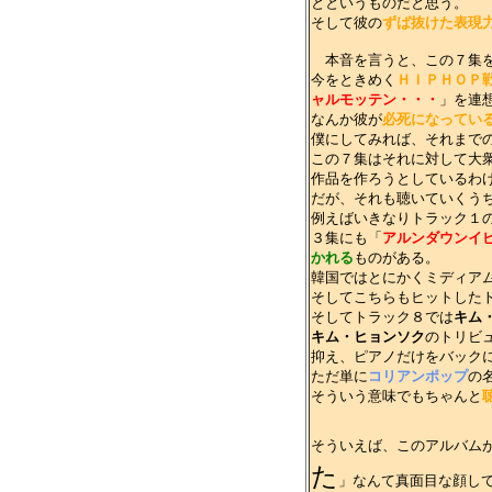
とというものだと思う。
そして彼の
ずば抜けた表現
本音を言うと、この７集を
今をときめく
ＨＩＰＨＯＰ
ャルモッテン・・・
」を連
なんか彼が
必死になってい
僕にしてみれば、それまで
この７集はそれに対して大
作品を作ろうとしているわ
だが、それも聴いていくう
例えばいきなりトラック１
３集にも「
アルンダウンイ
かれる
ものがある。
韓国ではとにかくミディア
そしてこちらもヒットした
そしてトラック８では
キム
キム・ヒョンソク
のトリビ
抑え、ピアノだけをバック
ただ単に
コリアンポップ
の
そういう意味でもちゃんと
そういえば、このアルバム
た
」なんて真面目な顔し