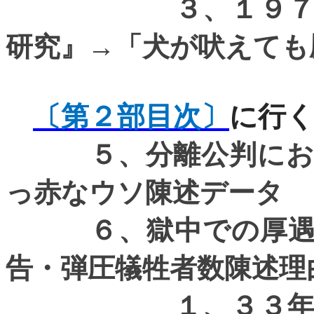
３、１９７６年、
研究』→「犬が吠えても
〔第２部目次〕
に行
５、分離公判におけ
っ赤なウソ陳述データ
６、獄中での厚遇・
告・弾圧犠牲者数陳述理
１、
３３