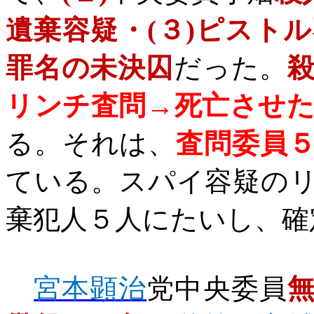
遺棄容疑・
(
３
)
ピストル
罪名の未決囚
だった。
リンチ査問→死亡させ
る。それは、
査問委員
ている。スパイ容疑の
棄犯人５人にたいし、確
宮本顕治
党中央委員