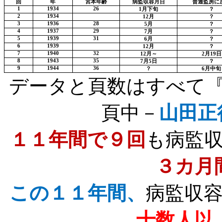
回
年
宮本年齢
病監収容月日
普通監房に
1
1934
26
1
月下旬
？
2
1934
12
月
？
3
1936
28
5
月
？
4
1937
29
7
月
？
5
1939
31
6
月
？
6
1939
12
月
？
7
1940
32
12
月～
2
月
19
日
8
1943
35
7
月
5
日
？
9
1944
36
？
6
月中旬
データと頁数はすべて
頁中－
山田正
１１年間で９回
も病監
３カ月
この１１年間、
病監収
十数人以