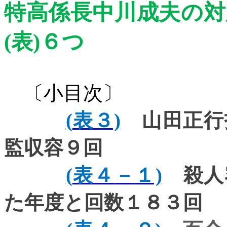
特高係長中川成夫の対
(
表
)
６つ
〔小目次〕
(
表３)
山田正行
監収容９回
(
表４
－
１)
殺人
た年度と回数１８３回