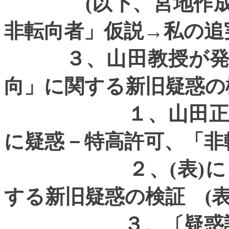
(
以下、宮地作
非転向者」仮説→私の追
３、山田教授が発掘
向」に関する新旧疑惑の
１、山田正行によ
に疑惑－特高許可、「非
２、
(
表
)
に
する新旧疑惑の検証
(
３、〔疑惑証拠