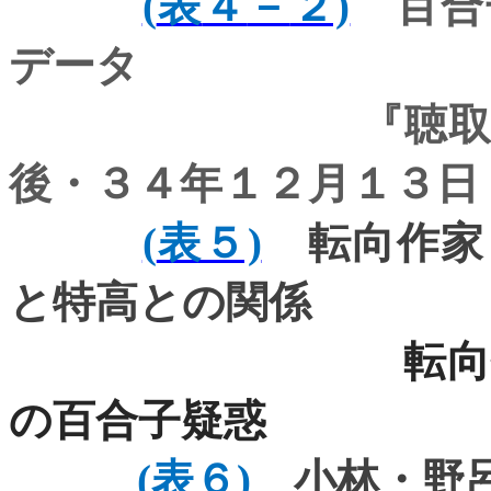
(
表
４
－
２)
百合
データ
『聴取書作成不
後・３４年１２月１３日
(
表５)
転向作家
と特高との関係
転
の百合子疑惑
(
表６)
小林・野呂