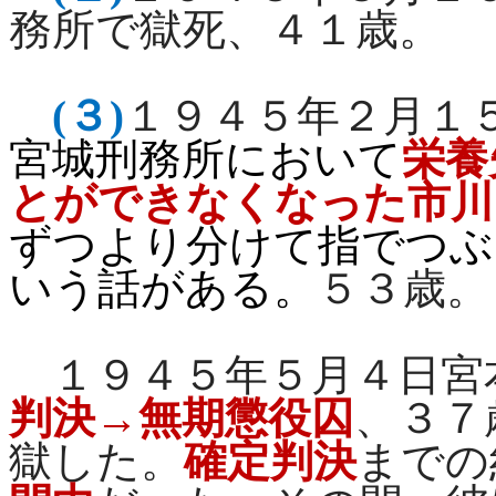
務所で獄死、４１歳。
(
３
)
１９４５年２月１
宮城刑務所において
栄養
とができなくなった市川
ずつより分けて指でつぶ
いう話がある。
５３歳。
１９４５年５月４日宮
判決→無期懲役囚
、３７
獄した。
確定判決
までの