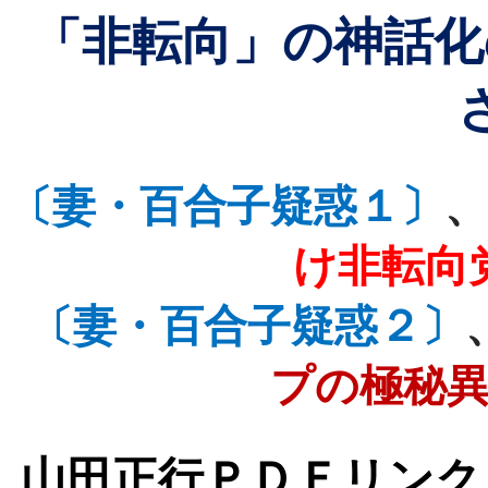
「非転向」の神話化
〔妻・百合子疑惑１〕
け非転向
〔妻・百合子疑惑２〕
プの極秘
山田正行ＰＤＦリンク