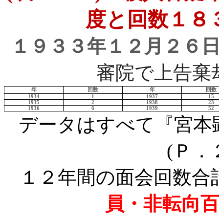
度と回数
１８
１９３３年１２月２６
審院で上告棄
年
回数
年
回数
1934
1
1937
15
1935
2
1938
23
1936
6
1939
52
データはすべて『宮本
(
Ｐ．
１２年間の面会回数合
員・非転向