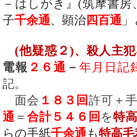
－はしがき』
(
筑摩書房
子
千余通
、顕治
四百通
」
(
他疑惑２
)
、殺人主犯
電報
２６通
－
年月日記
記。
面会
１８３回
許可＋
通
＝
合計５４６回
を
特
らの手紙
千余通
も
特高毛