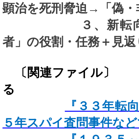
顕治を死刑脅迫→「偽・
３、新転向極秘
者」の役割・任務＋見返
〔関連ファ
る
『３３年転
５年スパイ査問事件など