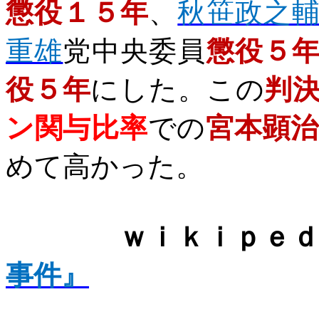
懲役１５年
、
秋笹政之
重雄
党中央委員
懲役５
役５年
にした。この
判
ン関与比率
での
宮本顕
めて高かった。
ｗｉｋｉｐｅ
事件』