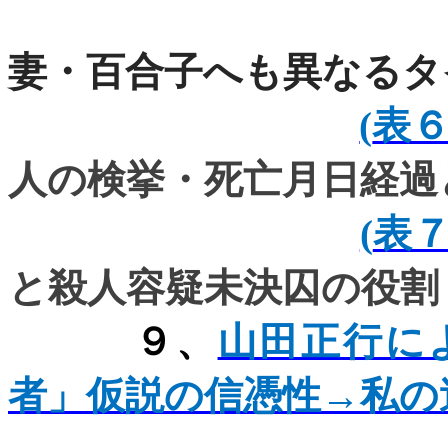
妻・百合子へも異なるタ
(
表６
人の検挙・死亡月日経過
(
表７
と
殺人容疑未決囚
の役割
９、
山田正行に
者」仮説の信憑性→私の