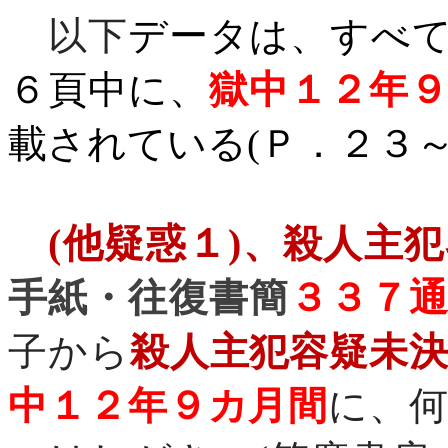
以下
データは、すべ
６頁中に、
獄中１２年
載されている
(
Ｐ．２３
(
他疑惑１
)
、殺人主犯
手紙・往復書簡
３３７
子から
殺人主犯容疑未
中１２年９カ月間
に、