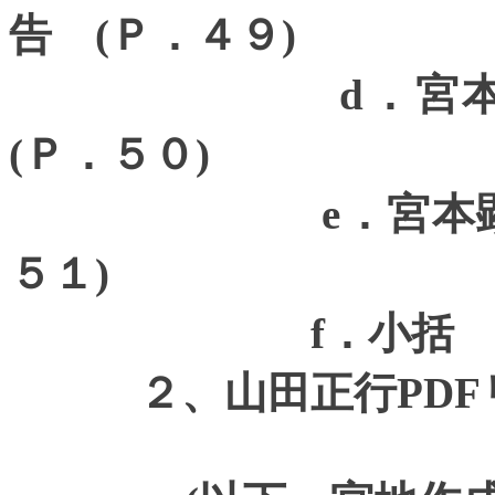
告
(
Ｐ．４９
)
d
．宮
(
Ｐ．５０
)
e
．宮本
５１
)
f
．小
２、山田正行
PDF