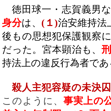
徳田球一・志賀義男な
身分
は、
(
１
)
治安維持法
後もの思想犯保護観察
だった。宮本顕治も、
持法上の違反行為者であ
殺人主犯容疑の未決
このように、
事実上の