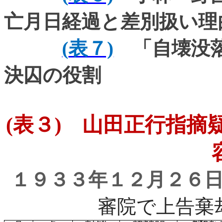
亡月日経過と差別扱い理
(
表７)
「自壊没落
決囚
の役割
(
表３
)
山田正行指摘疑
１９３３年１２月２６
審院で上告棄