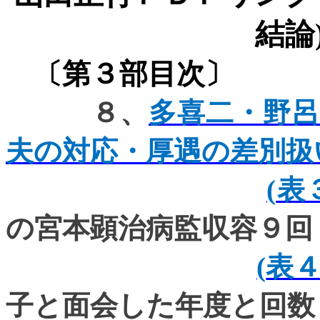
結論
〔第３部目次〕
８、
多喜二・野
夫の対応・厚遇の差別扱
(
表
の宮本顕治病監収容９回
(
表４
子と面会した年度と回数