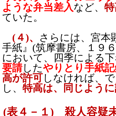
ような弁当差入
など、
特
ていた。
(
４
)
、
さらには、宮本
手紙』
(
筑摩書房、１９
において、四季による下
要請
した
やりとり手紙記
高が許可
しなければ、で
し、
特高は、同じように
(
表４－１
)
殺人容疑未