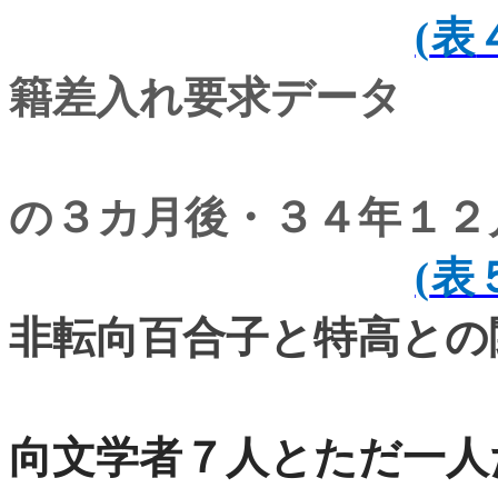
(
表
籍差入れ要求データ
『聴取書作
の３カ月後・３４年１２
(
表
非転向百合子と特高との
向文学者７人とただ一人