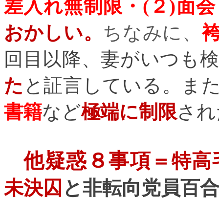
差入れ無制限・
(
２
)
面会
おかしい。
ちなみに、
回目以降、妻がいつも
た
と証言している。ま
書籍
など
極端に制限
され
他疑惑８事項
＝特高
未決囚
と非転向党員百