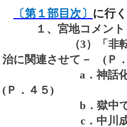
〔第１部目次〕
に行
１、宮地コメント
（
3
）「非
治に関連させて－
(
Ｐ
a
．神話
(
Ｐ．４５
)
b
．獄中
c
．中川