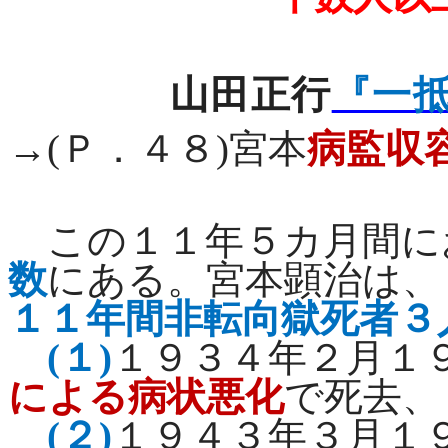
山田正行
『一
→
(
Ｐ．４８
)
宮本
病監収
この１１年５カ月間に
数
にある。宮本顕治は、
１１年間非転向獄死者３
(
１
)
１９３４年２月１
による病状悪化
で死去、
(
２
)
１９４３年３月１