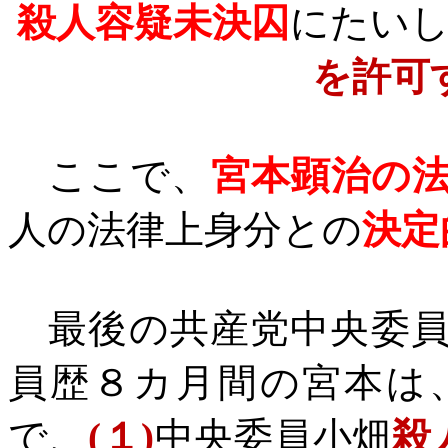
殺人容疑未決囚
にたい
を許可
ここで、
宮本顕治の
人の法律上身分との
決定
最後の共産党中央委員
員歴８カ月間の宮本は
で、
(
１
)
中央委員小畑
殺