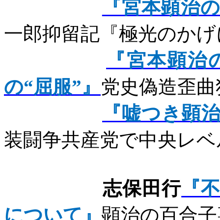
『宮本顕治
一郎抑留記『極光のかげ
『宮本顕治
の“屈服”』
党史偽造歪曲
『嘘つき顕
装闘争共産党で中央レベ
志保田行
『
について』
顕治の百合子