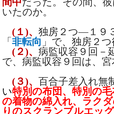
間中
だった。その間、彼
いたのか。
(
１
)
、
独房２つ―１９
「
非転向
」で、独房２つ
(
２
)
、
病監収容９回－
で、病監収容９回は、宮
(
３
)
、
百合子差入れ無
い
特別の布団、特別の毛
の着物の綿入れ、ラクダ
りのスクランブルエッグ