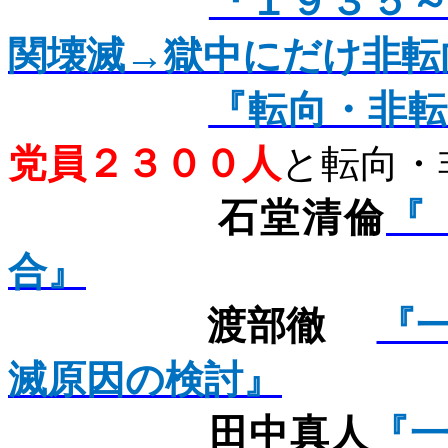
『１９３５
関壊滅→獄中にだけ非転
『転向・非
党員２３００人
と転向・
石堂清倫
『
合』
渡部徹
『
滅原因の検討』
田中真人
『