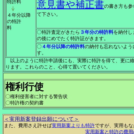
特許料
意見書や補正書
の書き方も参
て下さい。
４年分以降
の特許
料
〇特許査定がきたら
３年分の特許料
を納付し
の後にめでたく特許証がきます。
〇
４年分以降の特許料
の納付も忘れないよう
す。
以上のように特許申請後にも、実際に特許を得て、更に維
ります。これらのこと、心得て置いてください。
権利行使
〇権利侵害者に対する警告状
〇特許権の契約書
＜実用新案登録出願について＞
また、費用さえ許せば
実用新案よりも特許
ですが、実用もな
実用新案と特許の費用