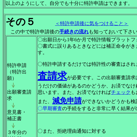
以上のようにして、自分でも十分に特許申請はできます。
その５
＜特許申請後に気をつけること＞
この中で特許申請後の
手続きの流れ
も知っておいて下さ
〇出願日から1年6か月で特許情報プラット
〇書式に誤りあるときなどには補正命令がき
す。
〇特許申請するだけでは特許性の審査はされ
特許申請
（特許出
査請求
が必要です。この出願審査請求
願）
うだけの価値があるのかどうか、お済でなけ
出願審査請
思います。また、お済でなければ
チェック
も
求
減免申請
また、
ができないかどうかも検
〇早期審査
の手続をすると非常に早く結果が
意見書・
補正書
〇また、拒絶理由通知に対する
３年分の