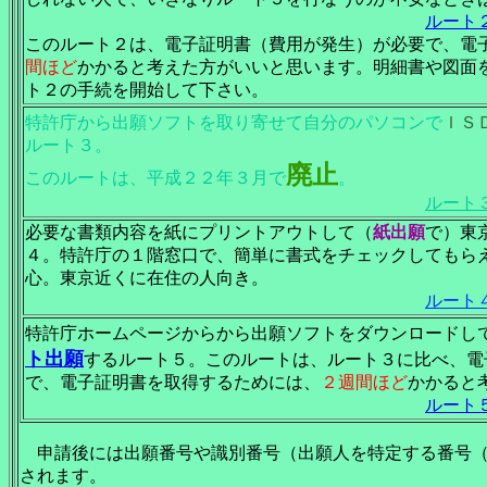
ルート
このルート２は、電子証明書（費用が発生）が必要で、電
間ほど
かかると考えた方がいいと思います。明細書や図面
ト２の手続を開始して下さい。
特許庁から出願ソフトを取り寄せて自分のパソコンで
ＩＳ
ルート３。
廃止
このルートは、平成２２年３月で
。
ルート
必要な書類内容を紙にプリントアウトして（
紙出願
で）東
４。特許庁の１階窓口で、簡単に書式をチェックしてもら
心。東京近くに在住の人向き。
ルート
特許庁ホームページからから出願ソフトをダウンロードし
ト出願
するルート５。このルートは、ルート３に比べ、電
で、電子証明書を取得するためには、
２週間ほど
かかると
ルート
申請後には出願番号や識別番号（出願人を特定する番号（
されます。