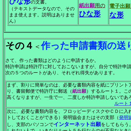
ひな形
の文書。
紙出願
用の
電子出願
（テキストデータなので、その
ひな形
な形
まま使えます。説明はありませ
ん）
その４
作った申請書類の送
＜
さて、作った書類はどのように申請するか。
特許申請は特許庁に対しておこないますが、自分で特許申
次の５つのルートがあり、それぞれ得失があります。
まず、割りに簡単なのは、必要な書類内容を紙にプリント
り、書留郵便で特許庁に郵送（
紙出願
）するルート１。こ
高くなりますが、一生で一、二度しか特許申請しないであ
ルート
次に、必要な書類内容を、フロッピーディスクやＣＤに入
トしておくことができる）発明協会またはその支部（
発明
インターネット出願
し、支部のパソコンで
をしてもらう
しれない人で、いきなりルート５を行なうのが不安なとき