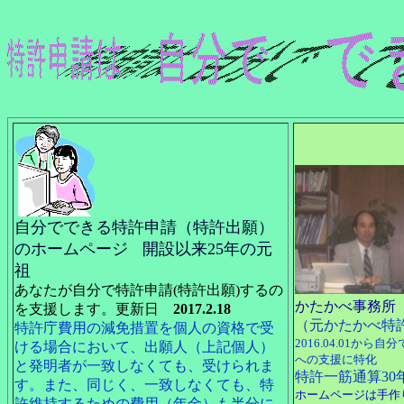
自分でできる特許申請（特許出願）
のホームページ
開設以来25年の元
祖
あなたが自分で特許申請(特許出願)するの
かたかべ事務所
を支援します。更新日
2017.2.18
（元かたかべ特許事
特許庁費用の減免措置を個人の資格で受
2016.04.01か
ける場合において、出願人（上記個人）
への支援に特化
と発明者が一致しなくても、受けられま
特許一筋通算30
す。また、同じく、一致しなくても、特
ホームページは手作
許維持するための費用（年金）も半分に