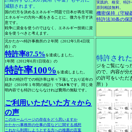
実践的、格安、特許
減額されます。
原則相談無料。
国の行方を決めるエネルギー問題で日本が再生可能
機密保持（守秘
エネルギーの方向へ舵をきることに、微力を尽す決
特許法30条の保
意です。
戦争に資金を使うのではなく、エネルギー技術に資
金を使うべきと考えます。
元かたかべ特許事務所の２年間（2012年5月4日現
在）の
特許率87.5%
を達成しました。
特許され
1年間（2012年6月1日現在）の
ジをご覧になっ
特許率100%
ので、内容が分
を達成しました。
の許可をいただ
日本の特許庁での特許率は年々下落しており近年の
所）)
統計（2010年１年間の統計）で
54.9％
です。同じ発
明内容でも特許にならなければ費用の無駄です。
ご利用いただいた方々から
の声
このホームページの存在をどう思いますか
かたかべ事務所の仕事の質などに関する感想
これから利用しようとする方への推薦の言葉