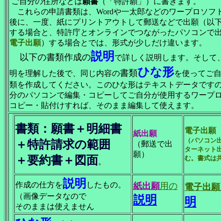
ご自分の住所などは
願書
（「特許願」）に書きます。
これらの申請書類は、Wordや一太郎などのワープロソフ
後に、一度、紙にプリントアウトして郵送などで出願（以
する場合と、特許庁とオンラインでつながったパソコンで
電子出願
）する場合とでは、形式が少しだけ違います。
説明
以下の書類作成の
で詳しく説明します。そして
ひな形
書類
明を理解した後で、同じ内容の
を使ってご
類を作成してください。このひな形はテキストデータです
分のパソコンで編集・コピーしてご自分が使用するワープ
コピー・貼付けすれば、そのまま編集して使えます。
書類：願書＋明細書
電子出願
紙出願
（パソコン
＋特許請求の範囲
（郵送で出
ターネット
願）
＋要約書＋図面
む
。書式は
。
説明
作成の仕方を
したもの。
紙出願
用の
電子出願
（画像データなので
説明
明
そのままは使えません