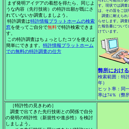
られた可能性があ
まず発明アイデアの着想を得たら、同じよ
す。現状では調査
うな内容（先行技術）の特許出願が既にさ
は、その旨をご説
れていないか調査しましよう。
調査に耐えられ
特許調査は
特許情報プラットホームの検索
らせします。調査
た報告書について
窓
を使ってご自分で
無料
で特許検索できま
けています。
す。
この特許調査はちょっとしたコツを使えば
簡単にできます。
特許情報プラットホーム
での無料の特許調査の仕方
弊所における
検索範囲：特許
年）
ヒット率：同
率は74％（弊
［特許性の見きわめ］
調査で出てきた先行技術との関係で自分
の発明の特許性（新規性や進歩性）を検討
しましよう。