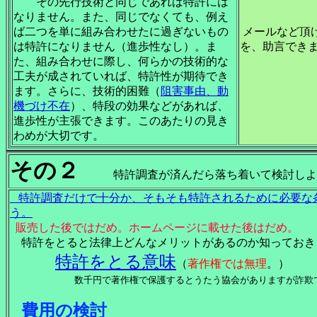
その先行技術と同じであれば特許には
なりません。また、同じでなくても、例え
ば二つを単に組み合わせたに過ぎないもの
メールなど頂
は特許になりません（進歩性なし）。ま
を、助言でき
た、組み合わせに際し、何らかの技術的な
工夫が成されていれば、特許性が期待でき
ます。さらに、技術的困難（
阻害事由、動
機づけ不在
）、特段の効果などがあれば、
進歩性が主張できます。このあたりの見き
わめが大切です。
その２
特許調査が済んだら落ち着いて検討しよ
特許調査だけで十分か、そもそも特許されるために必要な
う。
販売した後ではだめ。ホームページに載せた後はだめ。
特許をとると法律上どんなメリットがあるのか知っておき
特許をとる意味
（
著作権では無理
。
）
数千円で著作権で保護するとうたう協会がありますが詐欺で
費用の検討