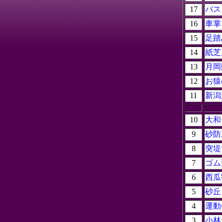
17
バス
16
車掌
15
足踏
14
紙芝
13
月岡
12
お猿
11
新潟
10
大和
9
砂防
8
突堤
7
ゴム
6
西瓜
5
砂丘
4
運動
3
小林