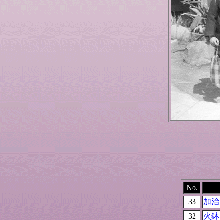
No.
33
加治
32
火鉢