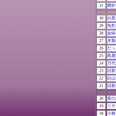
31
囲炉
30
白黒
29
魚釣
28
金鉢
27
木製
26
だっ
25
鳥屋
24
万代
23
旧新
22
白山
21
旧新
20
昔の
19
リヤ
18
小林