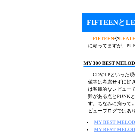
FIFTEENとL
FIFTEEN
や
LEAT
に頼ってますが、PU
MY 300 BEST MELOD
CDやLPといった
値等は考慮せずに好
は客観的なレビュー
難がある点とPUNK
す。ちなみに拘って
ビューブログではあ
MY BEST MELODI
MY BEST MELODI