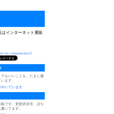
近はインターネット通販
ets by crimpshrine15
G
うでもいいことを、たまに書
ています。
ぶやいています
示板です。更新状況等、ぼち
ち書いてます。