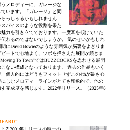
漂うメロディーに、ガレージな
しています。「ガレージ」と聞
いらっしゃるかもしれません
でスパイスのような役割を果た
の魅力を引き立てております。一度耳を傾けていた
が伝わるのではないでしょうか。 気のせいかもしれ
にDavid Bowieのような雰囲気が脳裏をよぎりま
プビートで心地よく、ツボを押さえた展開が続きま
s Moving To Town"ではBUZZCOCKSを思わせる展開
のこない構成となっております。 過去の作品もいく
、個人的にはどうもフィットせずこの4thが最も心
がにじむメロディーラインがとても印象的で、他の
完成度を感じます。2022年リリース。（2025年8
BEARD”
rdによる2001年リリースの唯一の