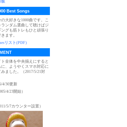
示板
000 Best Songs
分の大好きな1000曲です。こ
をランダム選曲して聴けばジ
ギングも筋トレもひと頑張り
できます。
unesリスト(PDF)
MENT
イト全体を中央揃えにすると
もに、ようやくスマホ対応に
みました。（2017/5/21対
）
6/4/30更新
005/4/23開始）
011/5/7カウンター設置）