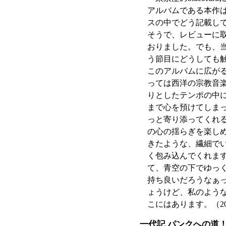
アルバムである本作
スの中でどう記載し
そうで、レビューに
おりました。でも、当
う節目にどうしても
このアルバムに広が
っては西洋の宗教音
りとしたテンポの中
まで心を預けてしま
っと寄り添ってくれ
の心の揺らぎを楽し
きたような、繊細で
く包み込んでくれま
て、青空の下でゆっ
持ち良いだろうなぁ
ょうけど、私のよう
こにはあります。（20
一代記 パンクへの道