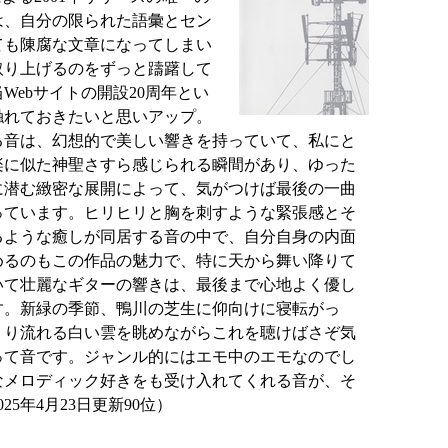
は、自分の限られた語彙とセン
ても陳腐な文章になってしまい
取り上げるのをずっと躊躇して
Webサイトの開設20周年とい
触れておきたいと思いアップ。
る音は、幻想的で美しい響きを持っていて、私にと
楽に似た神聖さすら感じられる瞬間があり、ゆった
に潜む緻密な展開によって、気がつけば最後の一曲
っています。ヒリヒリと胸を刺すような緊張感とそ
るような癒しが同居する音の中で、自分自身の内面
めるのもこの作品の魅力で、特に天から舞い降りて
いて壮麗なギターの響きは、最後まで心地よく優し
す。新緑の季節、鴨川の芝生に仰向けに寝転がっ
くり流れる白い雲を眺めながらこれを聴けばさぞ気
って音です。ジャンル的にはエモ中のエモなのでし
なメロディック好きをも受け入れてくれる音が、そ
25年4月23日更新90位）
！