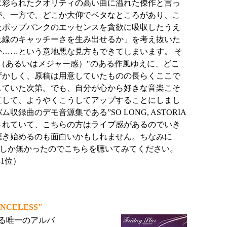
に彩られたクオリティの高い曲に溢れた傑作と言っ
が、一方で、どこか大仰でベタなところがあり、こ
たポップパンクのエッセンスを貪欲に吸収したうえ
れ線のキャッチーさを生み出せるか」を考え抜いた
か……という意地悪な見方もできてしまいます。 そ
（あるいはメジャー感）"のある作風ゆえに、どこ
ずかしく、原稿は用意していたものの長らくここで
していた次第。でも、自分が心から好きな音楽こそ
直して、ようやくこうしてアップすることにしまし
収録曲のデモ音源集である”SO LONG, ASTORIA
スされていて、こちらの方はライブ感があるのでいき
聴き始めるのも面白いかもしれません。ちなみに
moの方しか無かったのでこちらを聴いてみてください。
81位）
ENCELESS"
による唯一のアルバ