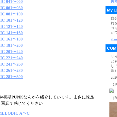
掲
C 041〜060
C 061〜080
My 1
C 081〜100
自
C 101〜120
れ
C 121〜140
ョ
が
C 141〜160
C 161〜180
iT
C 181〜200
COM
C 201〜220
サ
C 221〜240
と
C 241〜260
して
C 261〜280
応
C 281〜300
202
（2
品や初期PUNKなんかを紹介しています。まさに蛇足
（2
ケ写真で感じてください
LODIC A〜C