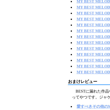
MY BEST MELODI
MY BEST MELODI
MY BEST MELODI
MY BEST MELODI
MY BEST MELODI
MY BEST MELODI
MY BEST MELODI
MY BEST MELODI
MY BEST MELODI
MY BEST MELODI
MY BEST MELODI
MY BEST MELODI
MY BEST MELODI
おまけレビュー
BESTに漏れた作
ってやつです。ジャ
愛すべきその他のME