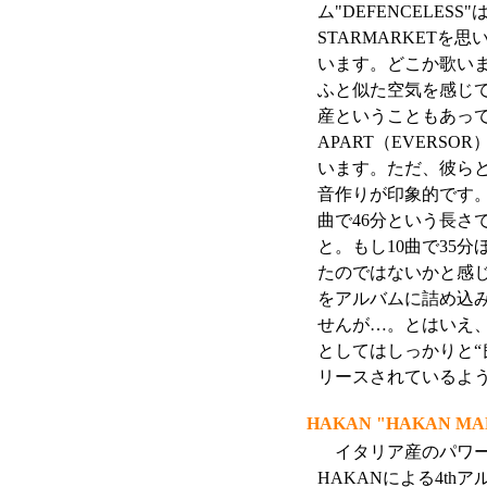
ム"DEFENCELES
STARMARKETを
います。どこか歌い
ふと似た空気を感じ
産ということもあってか
APART（EVER
います。ただ、彼ら
音作りが印象的です。
曲で46分という長さ
と。もし10曲で35
たのではないかと感
をアルバムに詰め込
せんが…。とはいえ
としてはしっかりと“
リースされているようで
HAKAN "HAKAN MA
イタリア産のパワ
HAKANによる4thア