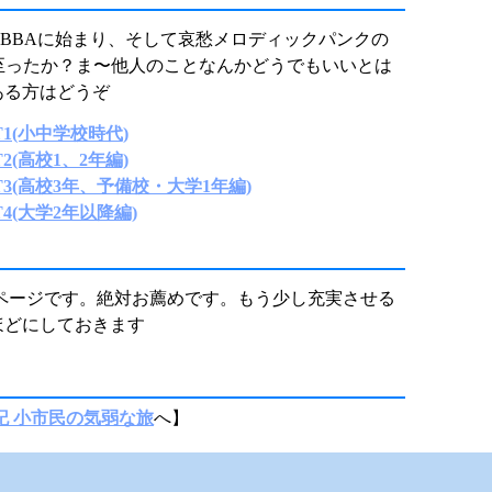
BBAに始まり、そして哀愁メロディックパンクの
Nに至ったか？ま〜他人のことなんかどうでもいいとは
ある方はどうぞ
1(小中学校時代)
2(高校1、2年編)
3(高校3年、予備校・大学1年編)
4(大学2年以降編)
Bページです。絶対お薦めです。もう少し充実させる
ほどにしておきます
記 小市民の気弱な旅
へ】