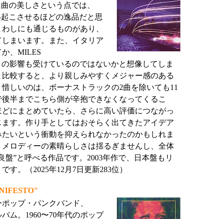
S"は曲の美しさという点では、
思い起こさせるほどの逸品だと思
まわしにも通じるものがあり、
てしまいます。また、イタリア
、MILES
SOR）の影響も受けているのではないかと想像してしま
と比較すると、より親しみやすくメジャー感のある
惜しいのは、ボーナストラックの2曲を除いても11
で後半までこちら側が辛抱できなくなってくるこ
分ほどにまとめていたら、さらに高い評価につながっ
じます。作り手としてはおそらく出てきたアイデア
みたいという衝動を抑えられなかったのかもしれま
、メロディーの素晴らしさは揺るぎませんし、全体
良盤”と呼べる作品です。2003年作で、日本盤もリ
す。（2025年12月7日更新283位）
NIFESTO"
ーポップ・パンクバンド、
ルバム。1960〜70年代のポップ