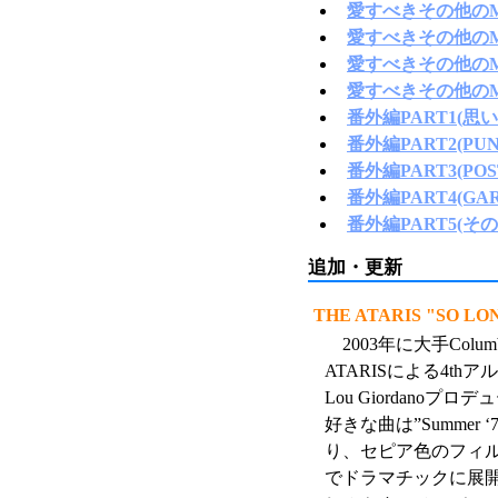
愛すべきその他のME
愛すべきその他のME
愛すべきその他のME
愛すべきその他のME
番外編PART1(
番外編PART2(PUNK
番外編PART3(POS
番外編PART4(GAR
番外編PART5(その
追加・更新
THE ATARIS "SO LO
2003年に大手Col
ATARISによる4thアル
Lou Giordano
好きな曲は”Summer
り、セピア色のフィ
でドラマチックに展