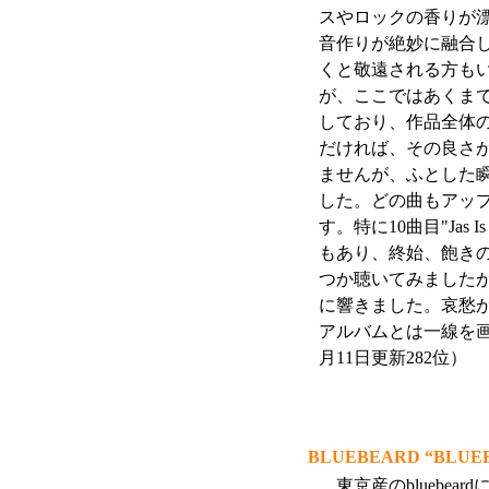
スやロックの香りが
音作りが絶妙に融合
くと敬遠される方も
が、ここではあくま
しており、作品全体
だければ、その良さ
ませんが、ふとした瞬間
した。どの曲もアッ
す。特に10曲目"Jas I
もあり、終始、飽き
つか聴いてみましたが
に響きました。哀愁
アルバムとは一線を画す
月11日更新282位）
BLUEBEARD “BLUE
東京産のbluebea