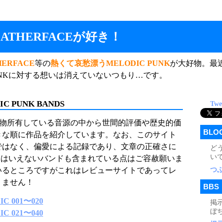
EATHERFACEが好き！
HERFACE
等の
熱くて哀愁漂うMELODIC PUNK
が大好物。最
NKに対する想いは消えていないつもり…です。
IC PUNK BANDS
Twe
現物所有している音源の中から世間的評価や歴史的価
BLO
きな順に作品を紹介しています。なお、このサイト
ではなく、偏愛による記録であり、文章の正確さに
ど
い
とはいえないバンドも含まれている点はご容赦願いま
つ
いるところですがこれはレビューサイトであってレ
りません！
BBS
C 001〜020
掲
ぼ
C 021〜040