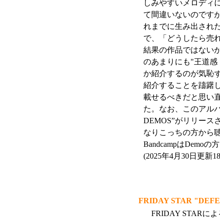
しみやすいメロディ
て間違いないのです
れまでに生み出され
で、「どうしたら売
結果の作品ではない
のあまりにも"王道感
か紹介するのが気恥
紹介することを躊躇
載せるべきだと思い
た。なお、このアルバム
DEMOS”がリリー
なりこっちの方から
BandcampはDe
(2025年4月30日更新1
FRIDAY STAR "DEF
FRIDAY STAR