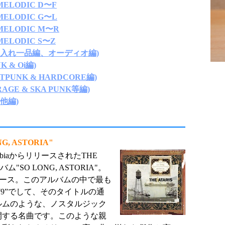
LODIC D〜F
LODIC G〜L
LODIC M〜R
LODIC S〜Z
思い入れ一品編、オーディオ編)
 & Oi編)
TPUNK & HARDCORE編)
AGE & SKA PUNK等編)
他編)
NG, ASTORIA"
umbiaからリリースされたTHE
バム"SO LONG, ASTORIA"。
プロデュース。このアルバムの中で最も
 ‘79”でして、そのタイトルの通
ルムのような、ノスタルジック
開する名曲です。このような親