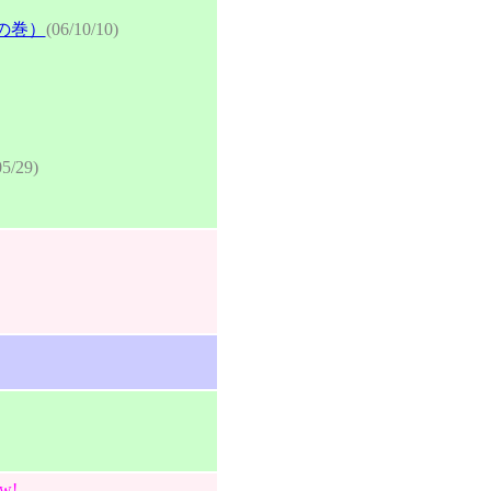
の巻）
(06/10/10)
05/29)
w!