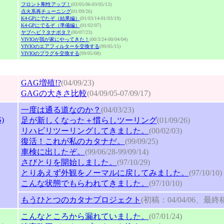
フロント剛性アップ！
(03/05/06-03/05/13)
点火系再チューニング
(01/09/26)
K4-GPにでたぞ（結果編）
(01/03/14-01/03/19)
K4-GPにでるぞ（準備編）
(01/02/07)
ヤブヘビ？タナボタ？
(00/07/23)
VIVIOが我が家にやってきた！
(00/3/24-00/04/04)
VIVIOのエアフィルターを交換する
(99/05/15)
VIVIOのプラグを交換する
(99/05/08)
GAG増殖!?
(04/09/23)
GAGの大きさ比較
(04/09/05-07/09/17)
一度は通る道なのか？
(04/03/23)
)
足が新しくなった＋慣らしツーリング
(01/09/26)
リハビリツーリングしてきました。
(00/02/03)
復活！これが私のカタナだ。
(99/09/25)
車検に出したぞ。
(99/06/28-99/09/14)
さびとりを開始しました。
(97/10/29)
とりあえず外観をノーマルに戻してみました。
(97/10/10)
こんな状態でもらわれてきました。
(97/10/10)
もうひとつのカタナプロジェクト
(初稿：04/04/06、最終稿：
こんなところから漏れていました。
(07/01/24)