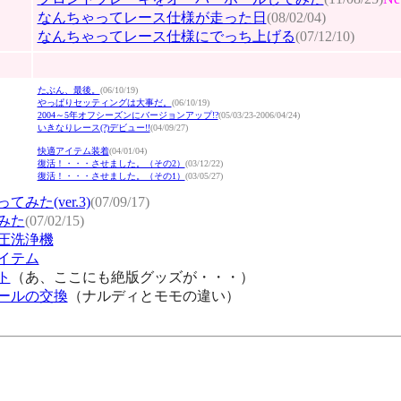
なんちゃってレース仕様が走った日
(08/02/04)
なんちゃってレース仕様にでっち上げる
(07/12/10)
たぶん、最後。
(06/10/19)
やっぱりセッティングは大事だ。
(06/10/19)
2004～5年オフシーズンにバージョンアップ!?
(05/03/23-2006/04/24)
いきなりレース(?)デビュー!!
(04/09/27)
快適アイテム装着
(04/01/04)
復活！・・・させました。（その2）
(03/12/22)
復活！・・・させました。（その1）
(03/05/27)
みた(ver.3)
(07/09/17)
みた
(07/02/15)
圧洗浄機
イテム
ト
（あ、ここにも絶版グッズが・・・）
ールの交換
（ナルディとモモの違い）