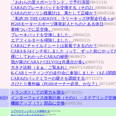
「おわらの里スポーツランド」で予行演習
(00/11/13)
CARAのブレーキパッドを交換する（その2）
(00/06/14)
CARAのガソリン残量計は、果たして正確か？
(00/05/24)
「私的 IN THE GROOVE」ラリーキッズ伊那走行会＋α
(
PG6Sモータースポーツ隊発起人たちのとある休日
(99/05/
車検ついでに足交換。
(99/05/08)
ブレーキパッドを交換しました。
(99/04/22)
エアフィルターを掃除しました。
(99/03/22)
CARAにチャイルドシートは装着できるのか？
(99/03/14)
CARAを14インチ化しました（って、ずっと前にやって
裸にしてわかったCARAの秘密
(98/09/27)
我が家のCARAとCELVOは共通点が多い
(98/07/13)
大きさ比較（まぁ、ご覧あれ）
(98/07/13-00/07/25)
K-CARミーティングの走行会に参加しました（AZ-1関西o
CARAのバックミラーの硬さを調節する
(97/12/27)
さびとり番外編（PG6Sオーナー必見、かな？）
(97/12/07
トランポとしての実力を測る
(07/10/25)
4WD)
インターフェイス改善計画（その1）‥ステアリング交
機能アップ（？）部品に交換
(03/05/26)
リアのラゲッジボードを移植する
(06/04/08)
ホイールマッチングカタログ
(04/09/14)