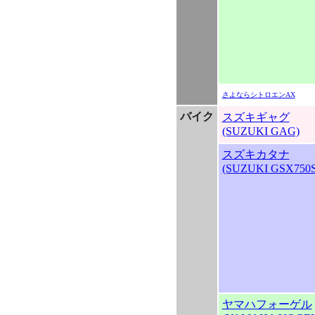
さよならシトロエンAX
バイク
スズキギャグ
(SUZUKI GAG)
スズキカタナ
(SUZUKI GSX750S
ヤマハフォーゲル