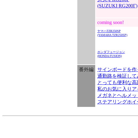
(SUZUKI RG200Γ)
coming soon!
ヤマハTZR250SP
(YAMAHA TZR250SP)
ホンダフュージョン
(HONDA FUSION)
番外編
サインボードを作って
通勤路を検証して
とっても便利な高
私のお気に入りア
メガネとヘルメッ
ステアリングホイ