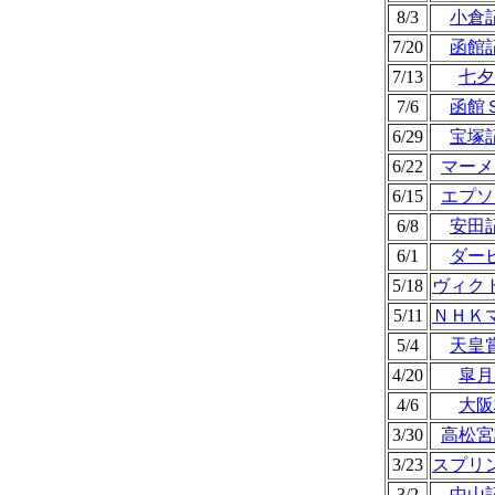
8/3
小倉
7/20
函館
7/13
七夕
7/6
函館
6/29
宝塚
6/22
マーメ
6/15
エプソ
6/8
安田
6/1
ダー
5/18
ヴィク
5/11
ＮＨＫ
5/4
天皇
4/20
皐月
4/6
大阪
3/30
高松宮
3/23
スプリ
3/2
中山