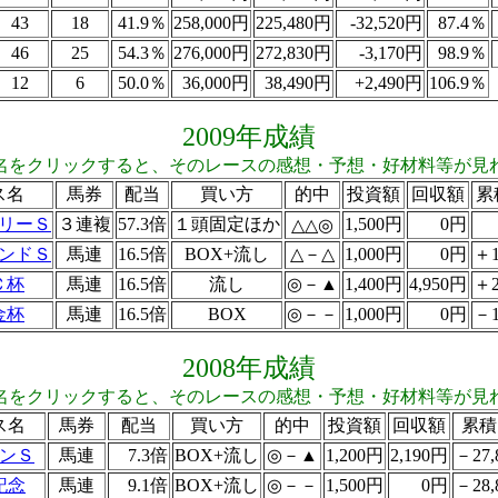
43
18
41.9％
258,000円
225,480円
-32,520円
87.4％
46
25
54.3％
276,000円
272,830円
-3,170円
98.9％
12
6
50.0％
36,000円
38,490円
+2,490円
106.9％
2009年成績
名をクリックすると、そのレースの感想・予想・好材料等が見
ス名
馬券
配当
買い方
的中
投資額
回収額
累
リーＳ
３連複
57.3倍
１頭固定ほか
1,500円
0円
△△◎
ンドＳ
馬連
16.5倍
BOX+流し
△－△
1,000円
0円
＋1
Ｃ杯
馬連
16.5倍
流し
◎－▲
1,400円
4,950円
＋2
金杯
馬連
16.5倍
BOX
◎－－
1,000円
0円
－1
2008年成績
名をクリックすると、そのレースの感想・予想・好材料等が見
ス名
馬券
配当
買い方
的中
投資額
回収額
累積
ンＳ
馬連
7.3倍
BOX+流し
◎－▲
1,200円
2,190円
－27,
記念
馬連
9.1倍
BOX+流し
◎－－
1,500円
0円
－28,