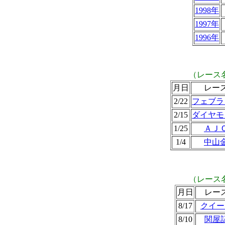
1998年
1997年
1996年
（レース
月日
レー
2/22
フェブラ
2/15
ダイヤモ
1/25
ＡＪ
1/4
中山
（レース
月日
レー
8/17
クイー
8/10
関屋