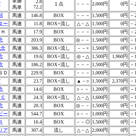
単勝
2.8
賞
１点
－－－
2,000円
0円
－2
72.2
馬単
冠
馬連
146.8
BOX
－－－
1,500円
0円
－2
ター
馬連
11.8
BOX+流し
△－△
1,500円
0円
－2
ＡＨ
馬連
17.9
BOX
－－－
1,000円
0円
－2
念
馬連
203.9
BOX
◎－－
1,500円
0円
－1
記念
馬連
386.3
BOX+流し
－－×
1,500円
0円
－1
念
馬連
19.6
BOX+流し
◎－△
1,500円
1,960円
－1
念
馬連
186.2
BOX+流し
－－－
1,500円
0円
－1
ＳＤ
馬連
229.9
BOX
－－－
1,000円
0円
－1
賞
馬連
23.7
BOX+流し
▲－○
1,500円
2,370円
－1
念
馬連
14.6
BOX
○－－
1,200円
0円
－1
ムＣ
馬連
24.3
BOX+流し
△－△
1,600円
0円
－1
念
馬連
20.3
BOX
◎－－
1,500円
0円
－1
ビー
馬連
544.7
BOX
○－－
1,000円
0円
－1
ス
馬連
16.4
BOX
－－◎
1,500円
0円
－1
リア
馬連
307.4
流し
△－△
2,000円
0円
－