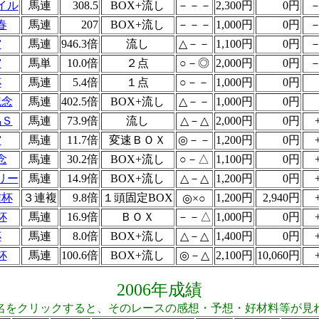
イル
馬連
308.5
BOX+流し
－－－
2,300円
0円
－
春
馬連
207
BOX+流し
－－－
1,000円
0円
－
賞
馬連
946.3倍
流し
△－－
1,100円
0円
－
賞
馬単
10.0倍
２点
○－◎
2,000円
0円
－
杯
馬連
5.4倍
１点
○－－
1,000円
0円
記念
馬連
402.5倍
BOX+流し
△－－
1,000円
0円
馬Ｓ
馬連
73.9倍
流し
△－△
2,000円
0円
賞
馬連
11.7倍
変速ＢＯＸ
◎－－
1,200円
0円
念
馬連
30.2倍
BOX+流し
○－△
1,100円
0円
リー
馬連
14.9倍
BOX+流し
△－△
1,200円
0円
信杯
３連複
9.8倍
１頭固定BOX
1,200円
2,940円
◎×○
杯
馬連
16.9倍
ＢＯＸ
－－△
1,000円
0円
杯
馬連
8.0倍
BOX+流し
△－△
1,400円
0円
杯
馬連
100.6倍
BOX+流し
◎－△
2,100円
10,060円
2006年成績
名をクリックすると、そのレースの感想・予想・好材料等が見