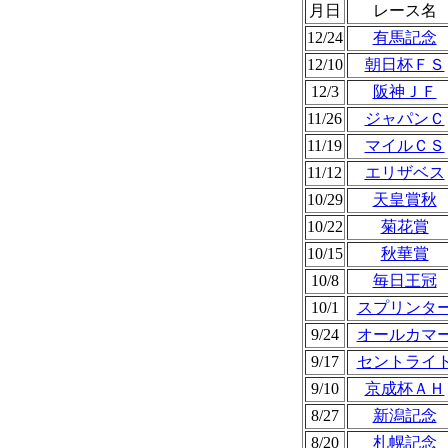
月日
レース名
12/24
有馬記念
12/10
朝日杯ＦＳ
12/3
阪神ＪＦ
11/26
ジャパンＣ
11/19
マイルＣＳ
11/12
エリザベス
10/29
天皇賞秋
10/22
菊花賞
10/15
秋華賞
10/8
毎日王冠
10/1
スプリンタ
9/24
オールカマ
9/17
セントライ
9/10
京成杯ＡＨ
8/27
新潟記念
8/20
札幌記念