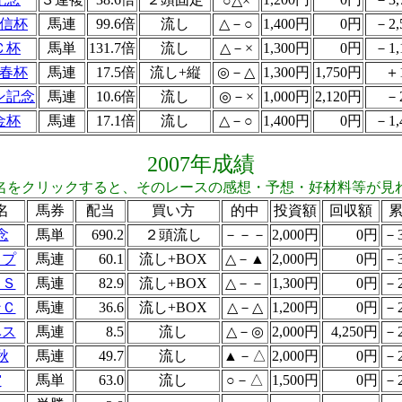
○△×
信杯
馬連
99.6倍
流し
△－○
1,400円
0円
－2,
Ｃ杯
馬単
131.7倍
流し
△－×
1,300円
0円
－1,
春杯
馬連
17.5倍
流し+縦
◎－△
1,300円
1,750円
＋
ン記念
馬連
10.6倍
流し
◎－×
1,000円
2,120円
－
金杯
馬連
17.1倍
流し
△－○
1,400円
0円
－1,
2007年成績
名をクリックすると、そのレースの感想・予想・好材料等が見
名
馬券
配当
買い方
的中
投資額
回収額
念
馬単
690.2
２頭流し
－－－
2,000円
0円
－3
ップ
馬連
60.1
流し+BOX
△－▲
2,000円
0円
－3
ＦＳ
馬連
82.9
流し+BOX
△－－
1,300円
0円
－2
ンＣ
馬連
36.6
流し+BOX
△－△
1,200円
0円
－2
ベス
馬連
8.5
流し
△－◎
2,000円
4,250円
－2
秋
馬連
49.7
流し
▲－△
2,000円
0円
－2
賞
馬単
63.0
流し
○－△
1,500円
0円
－2