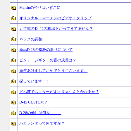
Martinの誇りはいずこに
オリジナル・マーチンのビデオ・クリップ
近年式のＤ-45の相場下がってきてません？
ネックの調整
新品D-28の指板の滑りについて
ビンテージギターの音の成長は？
新年あけましておめでとうございます。
探しています！！
ドへぼでもキターがよけりゃなんとかなるか？
D-45 CUSTOM？
D-28の他には何を、、、
ハカランダって何ですか？