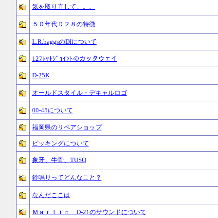
気を取り直して。。。
５０年代Ｄ２８の特徴
L.R.baggsのDIについて
12ﾌﾚｯﾄｼﾞｮｲﾝﾄのカッタウェイ
D-25K
オールドスタイル・デキャルロゴ
00-45について
福岡県のリペアショップ
ピッキングについて
象牙、牛骨、TUSQ
鈴鳴りってどんなこと？
なんだここは
Ｍａｒｔｉｎ D-21のサウンドについて