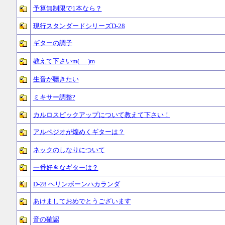
予算無制限で1本なら？
現行スタンダードシリーズD-28
ギターの調子
教えて下さいm(_ _)m
生音が聴きたい
ミキサー調整?
カルロスピックアップについて教えて下さい！
アルペジオが煌めくギターは？
ネックのしなりについて
一番好きなギターは？
D-28 ヘリンボーンハカランダ
あけましておめでとうございます
音の確認