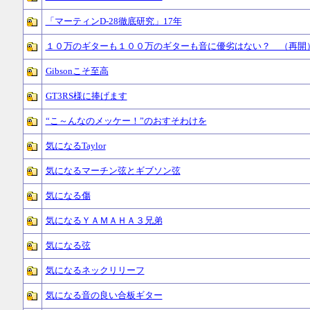
「マーティンD-28徹底研究」17年
１０万のギターも１００万のギターも音に優劣はない？ （再開
Gibsonこそ至高
GT3RS様に捧げます
“こ～んなのメッケー！”のおすそわけを
気になるTaylor
気になるマーチン弦とギブソン弦
気になる傷
気になるＹＡＭＡＨＡ３兄弟
気になる弦
気になるネックリリーフ
気になる音の良い合板ギター