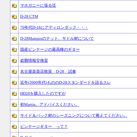
マホガニーに張る弦
D-28 CTM
70年代D-18にアディロンダック・・・
D-28Marquisのナット、サドル材について
国産ビンテージの最高峰のギター
盗難情報交換室
名古屋楽器店散策 D-28 試奏
近年(2000年代)もののD-28スタンダードを語るスレ
HD28を購入したのですが
初Martin。アドバイスください。
サイド＆バック材のシーズニングについて教えてください。
ビンテージギター って？