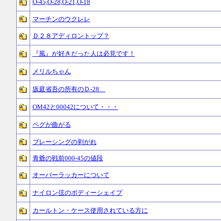
O-45,O-28,O-21,O-18
マーチンのウクレレ
Ｄ２８アディロントップ？
『風』が好きだった人は必見です！
メリルちゃん
坂庭省吾の所有のＤ-28
OM42と00042について・・・
ペグが曲がる
ブレーシングの剥がれ
青爺の戦前000-45の値段
オーバーラッカーについて
ナイロン弦のボディーシェイプ
カールトン・ケース使用されている方に