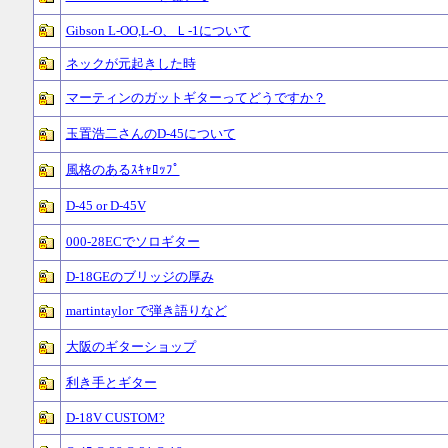
Gibson L-OO,L-O、Ｌ-1について
ネックが元起きした時
マーティンのガットギターってどうですか？
玉置浩二さんのD-45について
風格のあるｽｷｬﾛｯﾌﾟ
D-45 or D-45V
000-28ECでソロギター
D-18GEのブリッジの厚み
martintaylor で弾き語りなど
大阪のギターショップ
利き手とギター
D-18V CUSTOM?