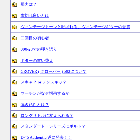
張力は？
歯切れ良いとは
ヴィンテージトーンと呼ばれる、ヴィンテージギターの音質
二回目の初心者
000-28での弾き語り
ギターの買い替え
GROVER ( グローバー ) 502について
スキャ？ or ノンスキャ？
マーチンがなぜ増殖するか
弾き込むとは？
ロングサドルに変えられる？
スタンダード・シリーズにボルト？
D-45 Authentic 遂に発表！！