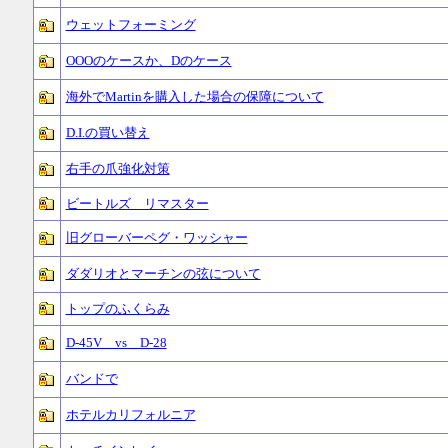
ウェットフォーミング
OOOのケースか、Dのケース
海外でMartinを購入した場合の保障について
D.I.の買い替え
右手の爪強化対策
ビートルズ リマスター
旧グローバーペグ・ワッシャー
ダダリオとマーチンの弦について
トップのふくらみ
D-45V vs D-28
バンドで
ホテルカリフォルニア