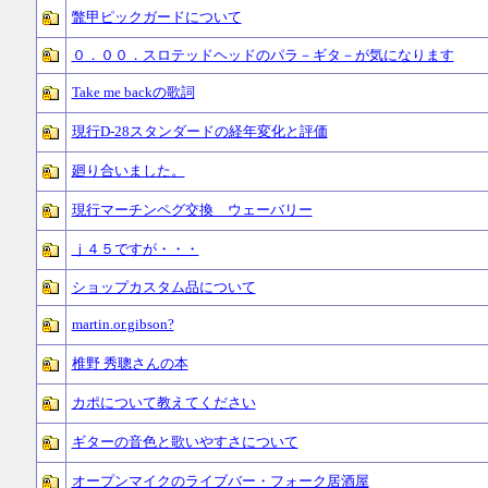
鼈甲ピックガードについて
０．００．スロテッドヘッドのパラ－ギタ－が気になります
Take me backの歌詞
現行D-28スタンダードの経年変化と評価
廻り合いました。
現行マーチンペグ交換 ウェーバリー
ｊ４５ですが・・・
ショップカスタム品について
martin.or.gibson?
椎野 秀聰さんの本
カポについて教えてください
ギターの音色と歌いやすさについて
オープンマイクのライブバー・フォーク居酒屋