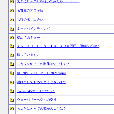
久々にＤ－２８を弾いてみたら・・・・・
名古屋のアコギ店
お茶の水 出会い
ネックバインディング
初めてのギター
４５ ＡＵＴＨＥＮＴＩＣに４００万円に価値など無い
探しています。
ニカワを使っての制作はいつまで？
HD-28V 170th と D-28 Marquis
明けましておめでとうございます
martin 545ケースについて
ウェーバリーペグへの交換
あなたにとっての究極の１台は？