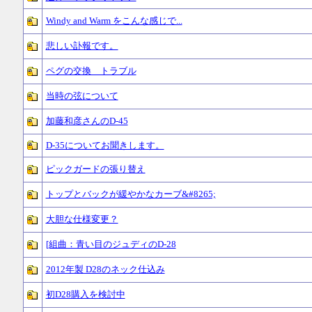
Windy and Warm をこんな感じで...
悲しい訃報です。
ペグの交換 トラブル
当時の弦について
加藤和彦さんのD-45
D-35についてお聞きします。
ピックガードの張り替え
トップとバックが緩やかなカーブ&#8265;
大胆な仕様変更？
[組曲：青い目のジュディのD-28
2012年製 D28のネック仕込み
初D28購入を検討中