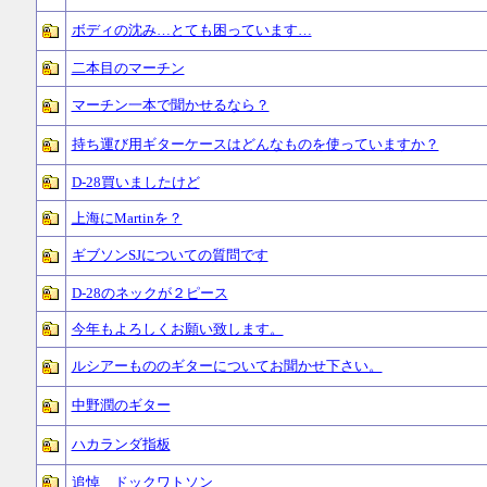
ボディの沈み…とても困っています…
二本目のマーチン
マーチン一本で聞かせるなら？
持ち運び用ギターケースはどんなものを使っていますか？
D-28買いましたけど
上海にMartinを？
ギブソンSJについての質問です
D-28のネックが２ピース
今年もよろしくお願い致します。
ルシアーもののギターについてお聞かせ下さい。
中野潤のギター
ハカランダ指板
追悼 ドックワトソン