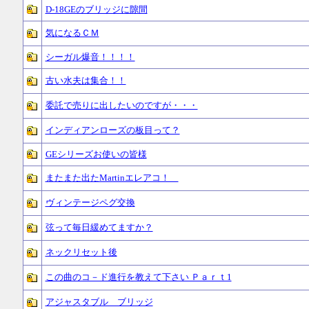
D-18GEのブリッジに隙間
気になるＣＭ
シーガル爆音！！！！
古い水夫は集合！！
委託で売りに出したいのですが・・・
インディアンローズの板目って？
GEシリーズお使いの皆様
またまた出たMartinエレアコ！
ヴィンテージペグ交換
弦って毎日緩めてますか？
ネックリセット後
この曲のコ－ド進行を教えて下さい Ｐａｒｔ1
アジャスタブル ブリッジ