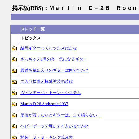
掲示板(BBS)：Ｍａｒｔｉｎ Ｄ－２８ Ｒｏｏｍ
スレッド一覧
トピックス
結局ギターってルックスだよな
さっちゃん1号の今 気になるギター
最近お気に入りのギターは何ですか？
ニカワ接着と極薄塗装の時代
ヴィンテージ・トーン・システム
Martin D-28 Authentic 1937
塗装が薄くないとギターは、よく鳴らない！
ヘビーゲージで弾いてる方いますか!?
黙祷 Ｂ・Ｂ・キング氏死去