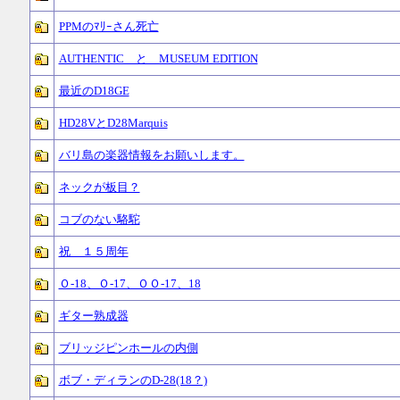
PPMのﾏﾘｰさん死亡
AUTHENTIC と MUSEUM EDITION
最近のD18GE
HD28VとD28Marquis
バリ島の楽器情報をお願いします。
ネックが板目？
コブのない駱駝
祝 １５周年
Ｏ-18、Ｏ-17、ＯＯ-17、18
ギター熟成器
ブリッジピンホールの内側
ボブ・ディランのD-28(18？)