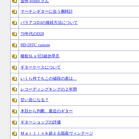
追悼 gonbe さん
マーチンギターに合う腕時計
パラアコD.Iの接続方法について
70年代のD28
HD-28TC custom
榎粧SLｓﾘ臼綾勿旱爪
ギターケースについて
いくら何でもこの値段の差は…
レコーディングキングの２年間
甘い音になる？
木目から判断、最近のギター
ギターショップの評価
Ｍａｒｔｉｎを超える国産ヴィンテージ