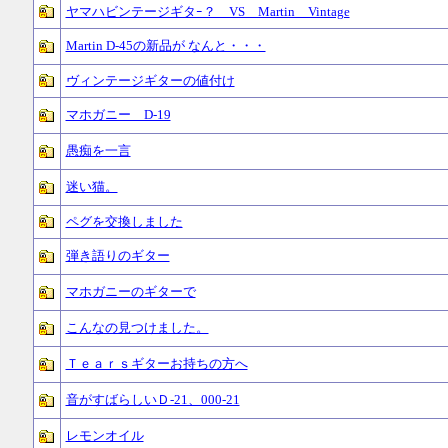
ヤマハビンテージギタｰ？ VS Martin Vintage
Martin D-45の新品が なんと・・・
ヴィンテージギターの値付け
マホガニー D-19
愚痴を一言
迷い猫。
ペグを交換しました
弾き語りのギター
マホガニーのギターで
こんなの見つけました。
Ｔｅａｒｓギターお持ちの方へ
音がすばらしいＤ-21、000-21
レモンオイル