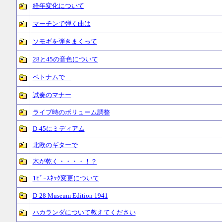
経年変化について
マーチンで弾く曲は
ソモギを弾きまくって
28と45の音色について
ベトナムで…
試奏のマナー
ライブ時のボリューム調整
D-45にミディアム
北欧のギターで
木が乾く・・・・！？
1ﾋﾟｰｽﾈｯｸ変更について
D-28 Museum Edition 1941
ハカランダについて教えてください