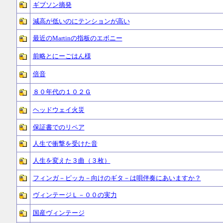
ギブソン摘発
減高が低いのにテンションが高い
最近のMartinの指板のエボニー
前略とにーごはん様
倍音
８０年代の１０２Ｇ
ヘッドウェイ火災
保証書でのリペア
人生で衝撃を受けた音
人生を変えた３曲（３枚）
フィンガ－ピッカ－向けのギタ－は唄伴奏にあいますか？
ヴィンテージＬ－００の実力
国産ヴィンテージ