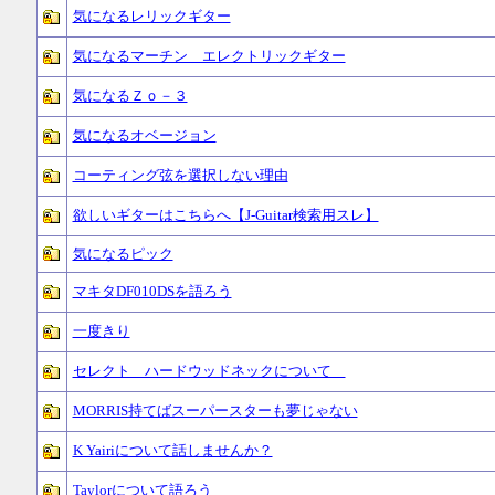
気になるレリックギター
気になるマーチン エレクトリックギター
気になるＺｏ－３
気になるオベージョン
コーティング弦を選択しない理由
欲しいギターはこちらへ【J-Guitar検索用スレ】
気になるピック
マキタDF010DSを語ろう
一度きり
セレクト ハードウッドネックについて
MORRIS持てばスーパースターも夢じゃない
K Yairiについて話しませんか？
Taylorについて語ろう