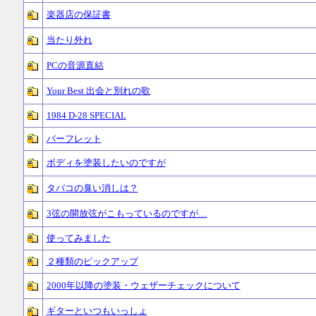
楽器店の保証書
当たり外れ
PCの音源直結
Your Best 出会と別れの歌
1984 D-28 SPECIAL
バーフレット
ボディを塗装したいのですが
タバコの臭い消しは？
3弦の開放弦がこもっているのですが…
使ってみました
２種類のピックアップ
2000年以降の塗装・ウェザーチェックについて
ギターといつもいっしょ