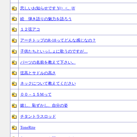
悲しいお知らせです Y(>_<、)Y
続 弾き語りの魅力を語ろう
１２弦アコ
アーチトップのR-18ってどんな感じなの？
子供たちといっしょに歌うのですが…
パーツの名前を教えて下さい。
弦高とサドルの高さ
ネックについて教えてください
００－１５Mって
嬉し、恥ずかし、自分の姿
チタントラスロッド
ToneRite