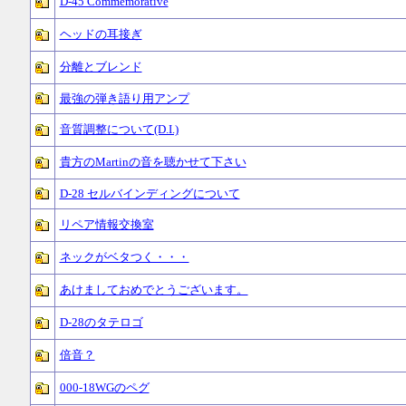
D-45 Commemorative
ヘッドの耳接ぎ
分離とブレンド
最強の弾き語り用アンプ
音質調整について(D.I.)
貴方のMartinの音を聴かせて下さい
D-28 セルバインディングについて
リペア情報交換室
ネックがベタつく・・・
あけましておめでとうございます。
D-28のタテロゴ
倍音？
000-18WGのペグ