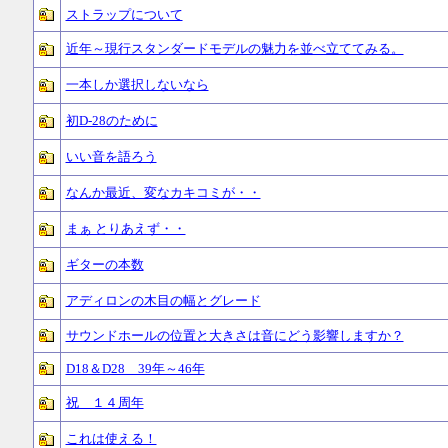
ストラップについて
近年～現行スタンダードモデルの魅力を並べ立ててみる。
一本しか選択しないなら
初D-28のために
いい音を語ろう
なんか最近、変なカキコミが・・
まぁ とりあえず・・
ギターの本数
アディロンの木目の幅とグレード
サウンドホールの位置と大きさは音にどう影響しますか？
D18＆D28 39年～46年
祝 １４周年
これは使える！