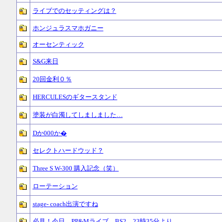
ライブでのセッティングは？
ホンジュラスマホガニー
オーセンティック
S&G来日
20回金利０％
HERCULESのギタースタンド
塗装が白濁してしましました…
Dか000か�
セレクトハードウッド？
Three S W-300 購入記念（笑）
ローテーション
stage- coach出演ですね
必見！今日、PP&Mライブ BS2 23時35分より