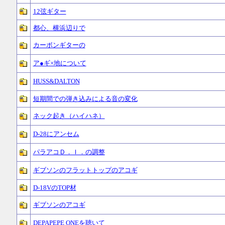
12弦ギター
都心、横浜辺りで
カーボンギターの
ア●ギ×地について
HUSS&DALTON
短期間での弾き込みによる音の変化
ネック起き（ハイハネ）
D-28にアンセム
パラアコＤ．Ｉ．の調整
ギブソンのフラットトップのアコギ
D-18VのTOP材
ギブソンのアコギ
DEPAPEPE ONEを聴いて