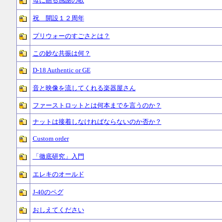
母に贈る感謝の歌
祝 開設１２周年
プリウォーのすごさとは？
この妙な共振は何？
D-18 Authentic or GE
音と映像を流してくれる楽器屋さん
ファーストロットとは何本までを言うのか？
ナットは接着しなければならないのか否か？
Custom order
「徹底研究」入門
エレキのオールド
J-40のペグ
おしえてください