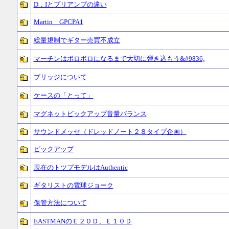
D．Iとプリアンプの違い
Martin GPCPA1
総量規制でギター売買不成立
マーチンはボロボロになるまで大切に弾き込もう&#9836;
ブリッジについて
ケースの「とって」
マグネットピックアップ音量バランス
サウンドメッセ（ドレッドノート２８タイプ企画）
ピックアップ
現在のトツプモデルはAuthentic
ギタリストの電球ジョーク
保管方法について
EASTMANのＥ２０Ｄ、Ｅ１０Ｄ