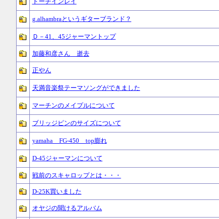
トーチインレイ
g.alhambraというギターブランド？
Ｄ－41、45ジャーマントップ
加藤和彦さん 逝去
正やん
天満音楽祭テーマソングができました
マーチンのメイプルについて
ブリッジピンのサイズについて
yamaha FG-450 top膨れ
D-45ジャーマンについて
戦前のスキャロップとは・・・
D-25K買いました
オヤジの聞けるアルバム