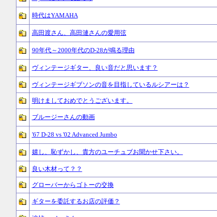
時代はYAMAHA
高田渡さん、高田漣さんの愛用弦
90年代～2000年代のD-28が鳴る理由
ヴィンテージギター、良い音だと思います？
ヴィンテージギブソンの音を目指しているルシアーは？
明けましておめでとうございます。
ブルージーさんの動画
'67 D-28 vs '02 Advanced Jumbo
嬉し、恥ずかし、貴方のユーチュブお聞かせ下さい。
良い木材って？？
グローバーからゴトーの交換
ギターを委託するお店の評価？